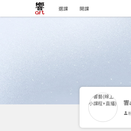
選課
開課
響
粉