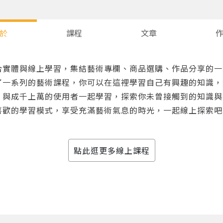
於
課程
文章
合實體與線上學習，集結藝術專欄、商品選購、作品分享的一
了一系列的藝術課程，你可以在這裡學習自己有興趣的知識，
，與成千上萬的使用者一起學習，探索你未曾接觸到的知識與
喜歡的學習模式，享受充滿藝術氣息的時光，一起線上探索吧
您將收到一封Email，請依照信件中的指示重新登入。
系統偵測到您的帳號重複登入，
點擊下方「確定」將前一位使用者強制登出。
點此逛更多線上課程
確定
重設密碼
取消
或
或