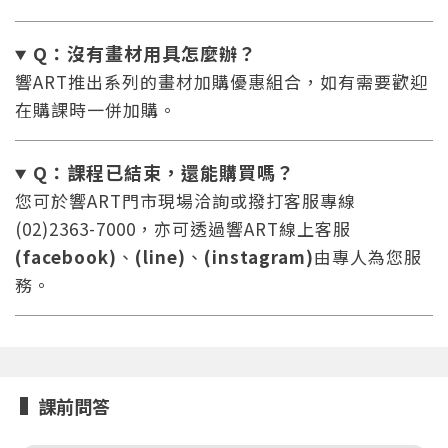
Q：沒有畫材用具怎麼辦
？
響ART推出系列的畫材加購優惠組合，如有需要歡迎
在購課時一併加購。
您將收到一封Email，請依照信件中的指示重新登
系統偵測到您的帳號重複登入，
Q：課程已結束，還能
購買嗎？
點擊下方「確定」將前一位使用者強制登出。
入。
您可於響ART門市現場洽詢或撥打客服專線
確定
(02)2363-7000，亦可透過響ART線上客服
(facebook)
、
(line)
、
(instagram)
由專人為您服
重設密碼
取消
務。
或
或
課前問答