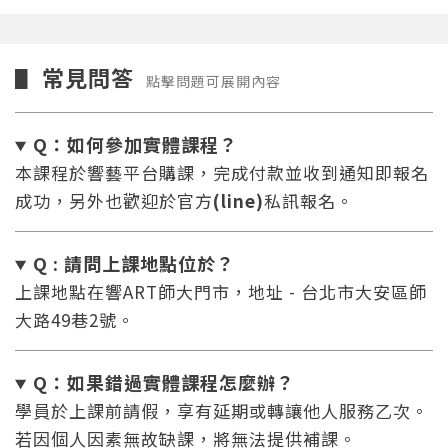
常見問答
▋
點擊問題可展開內容
Q：如何參加實體課程？
本課程於響藝平台購課，完成付款並收到通知即報名
成功，另外也歡迎於官方
(line)
私訊報名。
Q : 請問上課地點位於？
上課地點在響ART師大門市，地址 - 台北市大安區師
大路49巷2號。
Q：如果錯過實體課程怎麼辦
？
學員於上課前請假，享有延期或轉讓他人服務乙次。
若因個人因素無故缺課，將無法提供補課。