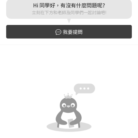
Hi 同學好，有沒有什麼問題呢?
登入
立刻在下方和老師及同學們一起討論吧!
忘記密碼
註冊
我要提問
按下註冊即代表你同意我們的
使用者條款
與
隱私權政
策
。