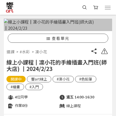
查看單元
選課
#水彩
凜小花
線上小課程┃凜小花的手繪插畫入門班(師
大店) ┃2024/2/23
開課中
響art線上
#凜小花
#色鉛筆
#繪畫
#入門
位同學
4
週五 14:00-16:30
作業
份
線上課程
0