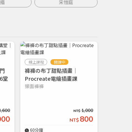
描
宋愷庭
線上課程
開課中
門
褲褲の布丁甜點插畫｜
6堂
Procreate電繪插畫課
獴面褲褲
3,600
1,000
NT$
000
800
NT$
60分鐘