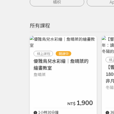
橘枳
Ap
所有課程
線上課程
開課中
線
優雅鳥兒水彩繪｜詹晴棻的
【
繪畫教室
18
詹晴棻
非
冬陽
1,900
NT$
1小時30分鐘
3