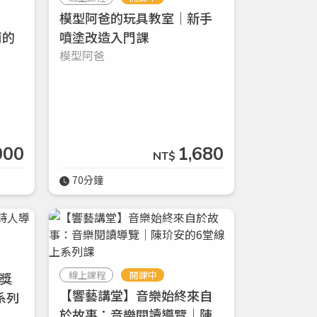
模型阿爸的玩具教室｜新手
莉的
噴塗改造入門課
模型阿爸
000
1,680
NT$
70分鐘
線上課程
開課中
獎
【響藝講堂】音樂始終來自
系列
於故事：音樂閱讀導覽｜陳