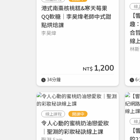
線
港式南棗核桃糕&寒天莓果
【
QQ軟糖｜李昊煒老師中式甜
趣
點烘焙課
合
李昊煒
線
林斯
1,200
NT$
34分鐘
6
線上課程
開課中
線
令人心動的蜜桃奶油戀愛妝
【
｜聖淵的彩妝秘訣線上課
的
聖淵 Sam