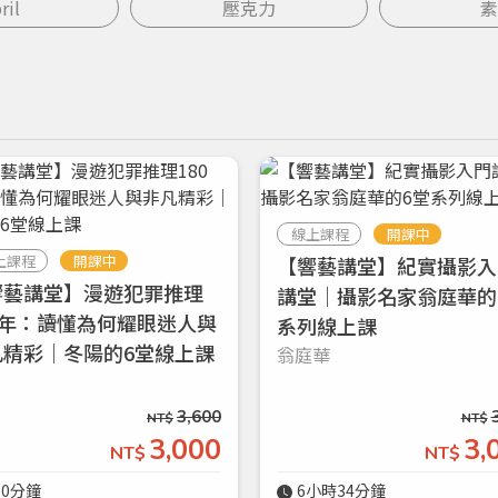
ril
壓克力
素
線上課程
開課中
上課程
開課中
【響藝講堂】紀實攝影入
響藝講堂】漫遊犯罪推理
講堂｜攝影名家翁庭華的
0年：讀懂為何耀眼迷人與
系列線上課
凡精彩｜冬陽的6堂線上課
翁庭華
3,600
NT$
NT$
3,000
3,
NT$
NT$
60分鐘
6小時34分鐘