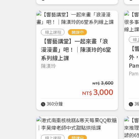
線上課程
開課中
線
【響藝講堂】一起來畫「浪
【
漫漫畫」吧！｜陳漢玲的6堂
外
系列線上課
Pa
陳漢玲
Pam
3,600
NT$
3,000
NT$
360分鐘
3
線上課程
開課中