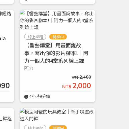
線上課程
開課中
la
【響藝講堂】用畫面說故
事，寫出你的影片腳本!｜阿
力一個人的4堂系列線上課
阿力
2,400
NT$
090
2,000
NT$
4小時9分鐘
線上課程
開課中