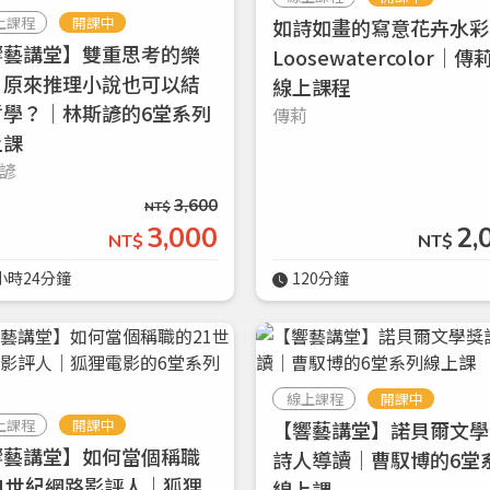
上課程
開課中
如詩如畫的寫意花卉水彩
響藝講堂】雙重思考的樂
Loosewatercolor｜傳
登入
：原來推理小說也可以結
線上課程
哲學？｜林斯諺的6堂系列
傳莉
忘記密碼
註冊
上課
諺
按下註冊即代表你同意我們的
使用者條款
與
隱私權政策
。
3,600
NT$
3,000
2,
NT$
NT$
小時24分鐘
120分鐘
線上課程
開課中
上課程
開課中
【響藝講堂】諾貝爾文學
響藝講堂】如何當個稱職
詩人導讀｜曹馭博的6堂
21世紀網路影評人｜狐狸
線上課