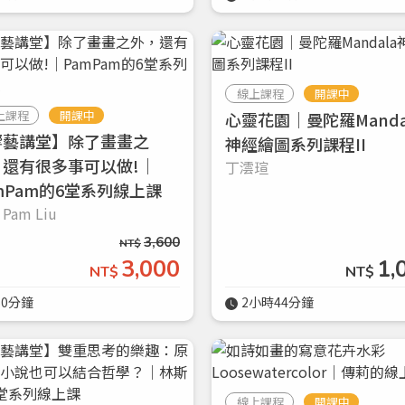
線上課程
開課中
上課程
開課中
心靈花園｜曼陀羅Manda
響藝講堂】除了畫畫之
神經繪圖系列課程II
，還有很多事可以做!｜
丁澐瑄
您將收到一封Email，請依照信件中的指示重新登入。
系統偵測到您的帳號重複登入，
mPam的6堂系列線上課
點擊下方「確定」將前一位使用者強制登出。
 Pam Liu
確定
3,600
NT$
3,000
1,
重設密碼
NT$
NT$
取消
60分鐘
2小時44分鐘
或
或
線上課程
開課中