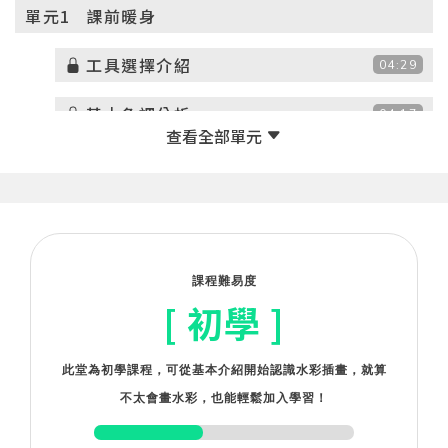
單元1
課前暖身
工具選擇介紹
04:29
基本色調分析
04:17
調色實際演練
12:59
掌握構圖取捨
02:17
單元2
基礎篇 渲染與平塗練習：甜甜圈
課程難易度
[ 初學 ]
打稿注意事項
11:14
底層繪製
12:15
此堂為初學課程，可從基本介紹開始認識水彩插畫，就算
不太會畫水彩，也能輕鬆加入學習！
加強陰影
09:18