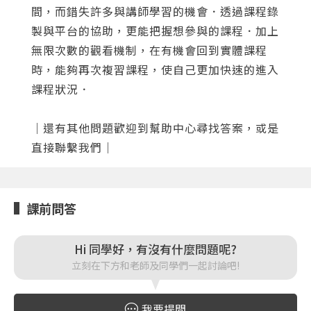
間，而錯失許多與講師學習的機會．透過課程錄
按下註冊即代表你同意我們的
使用者條款
與
隱私權政
製與平台的協助，更能把握想參與的課程．加上
策
。
無限次數的觀看機制，在有機會回到實體課程
時，能夠再次複習課程，使自己更加快速的進入
課程狀況．
｜還有其他問題歡迎到
幫助中心
尋找答案，或是
直接
聯繫我們
｜
課前問答
Hi 同學好，有沒有什麼問題呢?
立刻在下方和老師及同學們一起討論吧!
我要提問