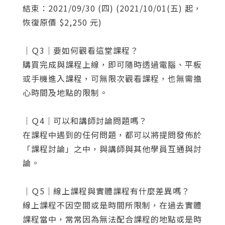
結束：2021/09/30 (四) (2021/10/01(五) 起，
恢復原價 $2,250 元)
加強立體感
32:35
您將收到一封Email，請依照信件中的指示重新登
系統偵測到您的帳號重複登入，
點擊下方「確定」將前一位使用者強制登出。
入。
加強細節
33:31
｜Ｑ3｜要如何觀看這堂課程？
確定
購買完成與課程上線，即可隨時透過電腦、平板
或手機進入課程，可無限次觀看課程，也無需擔
重設密碼
取消
心時間及地點的限制。
或
或
｜Ｑ4｜可以和講師討論問題嗎？
在課程中遇到的任何問題，都可以將提問發佈於
「課程討論」之中，與講師與其他學員互通與討
論。
｜Ｑ5｜線上課程與實體課程有什麼差異嗎？
登入
線上課程不因空間或是時間所限制，在過去實體
忘記密碼
註冊
課程當中，常常因為無法配合課程的地點或是時