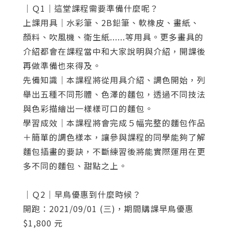
細節上色
19:20
｜Ｑ1｜這堂課程需要準備什麼呢？
上課用具｜水彩筆、2B鉛筆、軟橡皮、畫紙、
單元5
進階篇 混合單元的技法運用：蔥花麵包
顏料、吹風機、衛生紙......等用具。更多畫具的
介紹都會在課程當中和大家說明與介紹，開課後
打稿注意事項
12:02
再做準備也來得及。
混色方法
15:58
先備知識｜本課程將從用具介紹、調色開始，列
舉出五種不同形體、色澤的麵包，透過不同技法
加強立體感
23:29
與色彩描繪出一樣樣可口的麵包。
學習成效｜本課程將會完成５幅完整的麵包作品
細節上色
09:41
＋簡單的調色樣本，讓參與課程的同學能夠了解
麵包插畫的要訣，不斷練習後將能實際運用在更
加強細節
27:45
多不同的麵包、甜點之上。
單元6
進階篇 混合單元的技法運用：可頌
｜Ｑ2｜早鳥優惠到什麼時候？
打稿注意事項
13:07
開跑：2021/09/01 (三)，期間購課早鳥優惠
$1,800 元
底層繪製
08:57