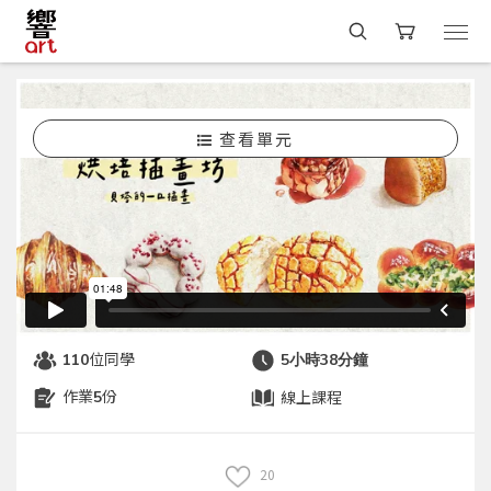
查看單元
選課
#水彩
貝塔
烘培插畫坊｜貝塔的一口插畫水彩課
開課中
貝塔
#線上學習
#水彩
#繪畫
#麵包
#食物
#入門
#可重複觀看
位同學
110
5小時38分鐘
作業
份
線上課程
5
20