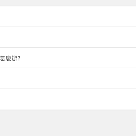
確定
重設密碼
取消
或
或
怎麼辦?
登入
忘記密碼
註冊
按下註冊即代表你同意我們的
使用者條款
與
隱私權政策
。