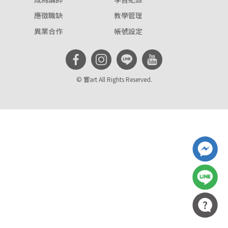
應徵職缺
教學管理
異業合作
帳號設定
您將收到一封Email，請依照信件中的指示重新登
系統偵測到您的帳號重複登入，
點擊下方「確定」將前一位使用者強制登出。
入。
© 響art All Rights Reserved.
確定
重設密碼
取消
或
或
登入