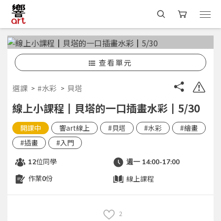
查看單元
選課
#水彩
貝塔
線上小課程┃貝塔的一口插畫水彩┃5/30
開課中
響art線上
#貝塔
#水彩
#繪畫
#插畫
#入門
位同學
12
週一 14:00-17:00
作業
份
線上課程
0
2