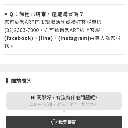
Q：課程已結束，還能
購買嗎？
您可於響ART門市現場洽詢或撥打客服專線
您將收到一封Email，請依照信件中的指示重新登
系統偵測到您的帳號重複登入，
(02)2363-7000，亦可透過響ART線上客服
點擊下方「確定」將前一位使用者強制登出。
入。
(facebook)
、
(line)
、
(instagram)
由專人為您服
確定
務。
重設密碼
取消
或
或
課前問答
Hi 同學好，有沒有什麼問題呢?
立刻在下方和老師及同學們一起討論吧!
登入
我要提問