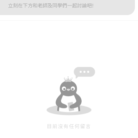
立刻在下方和老師及同學們一起討論吧!
或
或
登入
忘記密碼
註冊
按下註冊即代表你同意我們的
使用者條款
與
隱私權政策
。
目前沒有任何留言