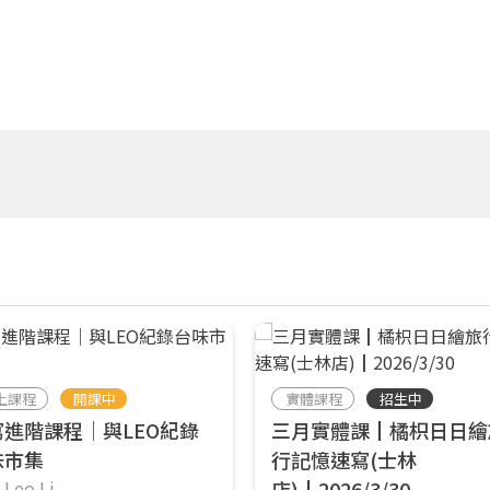
上課程
開課中
實體課程
招生中
寫進階課程｜與LEO紀錄
三月實體課┃橘枳日日繪
味市集
行記憶速寫(士林
Leo Li
店)┃2026/3/30