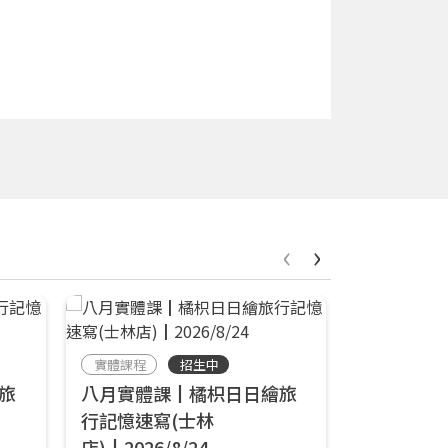
‹
›
實體課程
招生中
線上課程
旅
八月實體課┃橘枳日日繪旅
線上小課
行記憶速寫(士林
畫水彩┃6/
店)┃2026/8/24
響art線上