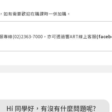
合，如有需要歡迎在購課時一併加購。
線(02)2363-7000，亦可透過響ART線上客服
(faceb
您將收到一封Email，請依照信件中的指示重新登入。
系統偵測到您的帳號重複登入，
點擊下方「確定」將前一位使用者強制登出。
確定
重設密碼
Hi 同學好，有沒有什麼問題呢?
取消