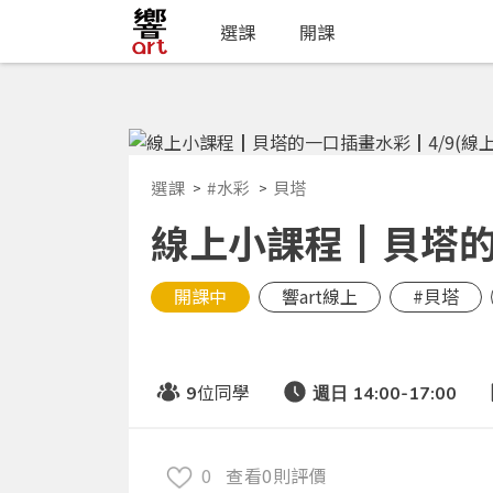
選課
開課
選課
#水彩
貝塔
線上小課程┃貝塔的
開課中
響art線上
#貝塔
位同學
9
週日 14:00-17:00
0
查看0則評價