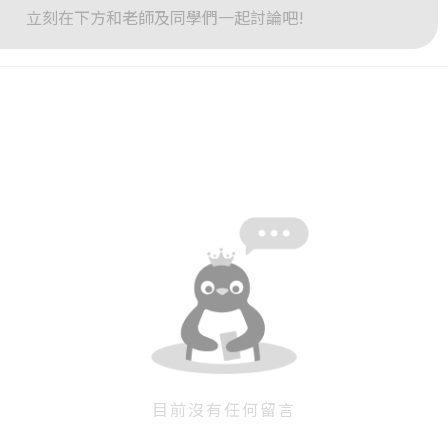
立刻在下方和老師及同學們一起討論吧!
或
或
登入
忘記密碼
註冊
按下註冊即代表你同意我們的
使用者條款
與
隱私權政策
。
目前沒有任何留言