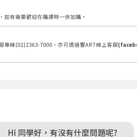
合，如有需要歡迎在購課時一併加購。
線(02)2363-7000，亦可透過響ART線上客服
(faceb
您將收到一封Email，請依照信件中的指示重新登入。
系統偵測到您的帳號重複登入，
點擊下方「確定」將前一位使用者強制登出。
確定
重設密碼
Hi 同學好，有沒有什麼問題呢?
取消