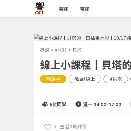
選課
開課
選課
#水彩
貝塔
線上小課程┃貝塔的一
開課中
響art線上
#貝塔
位同學
6
週一 14:00-17:00
0
查看0則評價