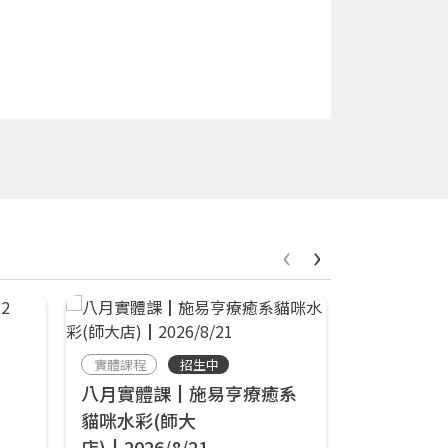
‹
›
實體課程
招生中
線上課程
八月實體課┃施易亨療癒系
線上小課
貓咪水彩(師大
畫水彩┃4/
店)┃2026/8/21
響art線上