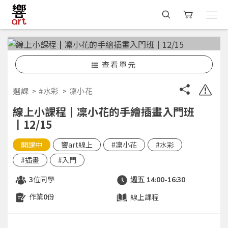
查看單元
選課
#水彩
凜小花
線上小課程┃凜小花的手繪插畫入門班
┃12/15
開課中
響art線上
#凜小花
#水彩
#插畫
#入門
位同學
3
週五 14:00-16:30
作業
份
線上課程
0