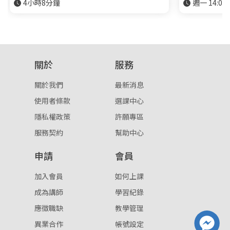
4小時8分鐘
週一 14:00-
關於
服務
關於我們
最新消息
使用者條款
選課中心
隱私權政策
許願專區
服務契約
幫助中心
申請
會員
加入會員
如何上課
成為講師
學習紀錄
應徵職缺
教學管理
異業合作
帳號設定