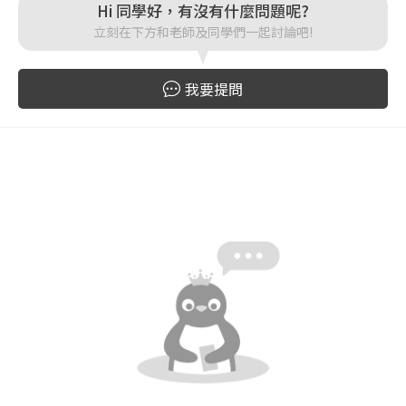
Hi 同學好，有沒有什麼問題呢?
立刻在下方和老師及同學們一起討論吧!
登入
我要提問
忘記密碼
註冊
按下註冊即代表你同意我們的
使用者條款
與
隱私權政
策
。