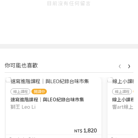
目前沒有任何留言
‹
›
你可能也喜歡
線上課程
開課中
線上課程
速寫進階課程｜與LEO紀錄台味市集
線上小課程┃
獅王 Leo Li
響art線上
1,820
NT$