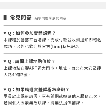
常見問答
▋
點擊問題可展開內容
Q：如何參加實體課程？
本課程於響藝平台購課，完成付款並收到通知即報名
成功，另外也歡迎於官方
(line)
私訊報名。
Q : 請問上課地點位於？
上課地點在響ART師大門市，地址 - 台北市大安區師
大路49巷2號。
Q：如果錯過實體課程怎麼辦
？
學員於上課前請假，享有延期或轉讓他人服務乙次。
若因個人因素無故缺課，將無法提供補課。