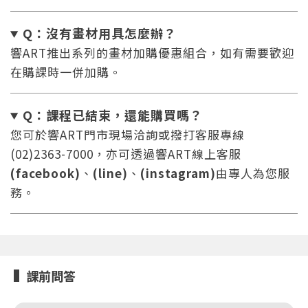
Q：沒有畫材用具怎麼辦
？
響ART推出系列的畫材加購優惠組合，如有需要歡迎
在購課時一併加購。
Q：課程已結束，還能
購買嗎？
您將收到一封Email，請依照信件中的指示重新登
系統偵測到您的帳號重複登入，
您可於響ART門市現場洽詢或撥打客服專線
點擊下方「確定」將前一位使用者強制登出。
入。
(02)2363-7000，亦可透過響ART線上客服
確定
(facebook)
、
(line)
、
(instagram)
由專人為您服
務。
重設密碼
取消
或
或
課前問答