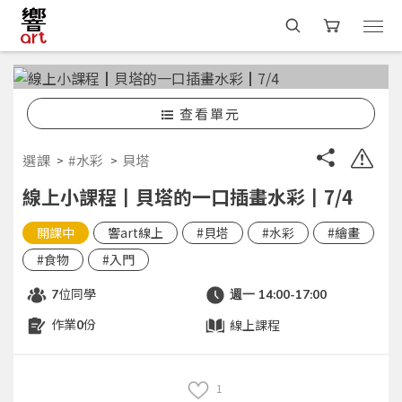
查看單元
選課
#水彩
貝塔
線上小課程┃貝塔的一口插畫水彩┃7/4
開課中
響art線上
#貝塔
#水彩
#繪畫
#食物
#入門
位同學
7
週一 14:00-17:00
作業
份
線上課程
0
1