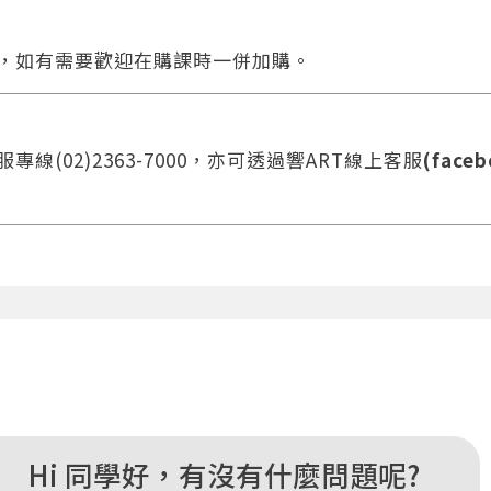
合，如有需要歡迎在購課時一併加購。
線(02)2363-7000，亦可透過響ART線上客服
(faceb
您將收到一封Email，請依照信件中的指示重新登入。
系統偵測到您的帳號重複登入，
點擊下方「確定」將前一位使用者強制登出。
確定
重設密碼
Hi 同學好，有沒有什麼問題呢?
取消