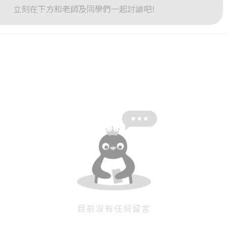
立刻在下方和老師及同學們一起討論吧!
或
或
登入
忘記密碼
註冊
按下註冊即代表你同意我們的
使用者條款
與
隱私權政策
。
目前沒有任何留言