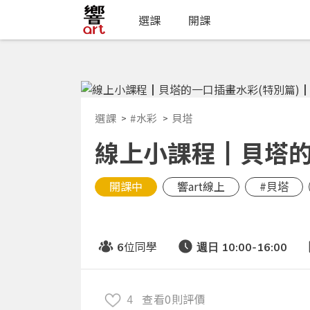
選課
開課
選課
#水彩
貝塔
線上小課程┃貝塔的一
開課中
響art線上
#貝塔
位同學
6
週日 10:00-16:00
4
查看0則評價