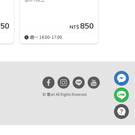
850
850
NT$
週一 14:00-17:00
週四 18:30-
© 響art All Rights Reserved.