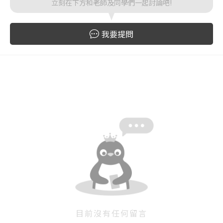
立刻在下方和老師及同學們一起討論吧!
登入
忘記密碼
註冊
我要提問
按下註冊即代表你同意我們的
使用者條款
與
隱私權政
策
。
目前沒有任何留言