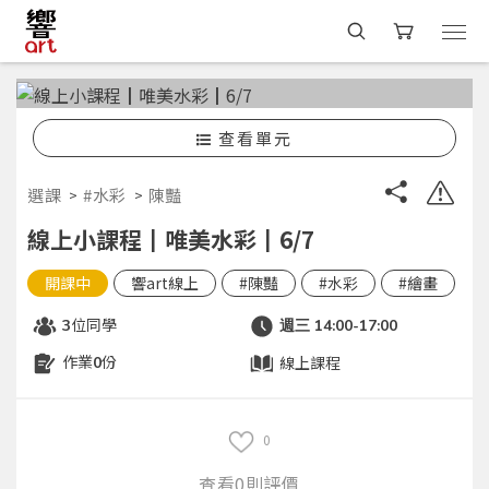
查看單元
選課
#水彩
陳豔
線上小課程┃唯美水彩┃6/7
開課中
響art線上
#陳豔
#水彩
#繪畫
位同學
3
週三 14:00-17:00
作業
份
線上課程
0
0
查看0則評價