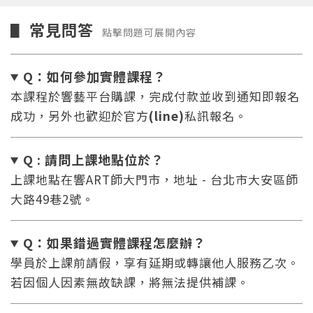
常見問答
▋
點擊問題可展開內容
Q：如何參加實體課程？
本課程於響藝平台購課，完成付款並收到通知即報名
成功，另外也歡迎於官方
(line)
私訊報名。
Q : 請問上課地點位於？
上課地點在響ART師大門市，地址 - 台北市大安區師
大路49巷2號。
Q：如果錯過實體課程怎麼辦
？
學員於上課前請假，享有延期或轉讓他人服務乙次。
若因個人因素無故缺課，將無法提供補課。