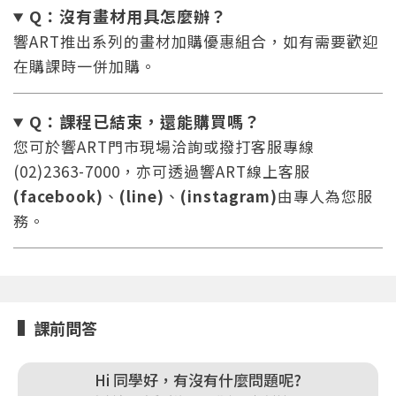
Q：沒有畫材用具怎麼辦
？
響ART推出系列的畫材加購優惠組合，如有需要歡迎
在購課時一併加購。
Q：課程已結束，還能
購買嗎？
您將收到一封Email，請依照信件中的指示重新登
系統偵測到您的帳號重複登入，
點擊下方「確定」將前一位使用者強制登出。
入。
您可於響ART門市現場洽詢或撥打客服專線
(02)2363-7000，亦可透過響ART線上客服
確定
(facebook)
、
(line)
、
(instagram)
由專人為您服
務。
重設密碼
取消
或
或
課前問答
Hi 同學好，有沒有什麼問題呢?