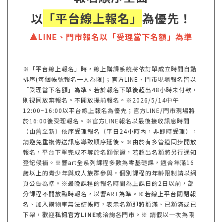
以
「平台線上報名」
為優先！
🔺LINE、門市報名以「受理當下名額」為準
※「平台線上報名」時，線上購課系統將依訂單成立時間自動
排序(每個帳號報名一人為限)；官方LINE、門市現場報名皆以
「受理當下名額」為準。若於報名下單後超出48小時未付款，
則視同放棄報名。不開放提前報名。※2026/5/14中午
12:00~16:00以平台線上報名為優先；官方LINE/門市現場將
於16:00後受理報名。※官方LINE報名以最後接收訊息時間
（由舊至新）依序受理報名（平日24小時內，非即時受理），
請避免重複傳送訊息導致順序延後。※由於有多管道同步開放
報名，平台下單完成不等於名額保證，若超出名額將另行通知
登記候補。※響art全系列課程多數為零基礎課，適合年滿16
歲以上的青少年與成人族群參與，個別課程的年齡限制請以網
頁公告為準。※最晚課程的報名時間為上課日的2日以前，部
分課程不開放臨時報名，以響ART為準。※若線上平台關閉報
名、加入購物車無法結帳時，表示名額即將額滿、已額滿或已
下架，歡迎
私訊官方LINE
或洽詢各門市。※ 請假以一次為限