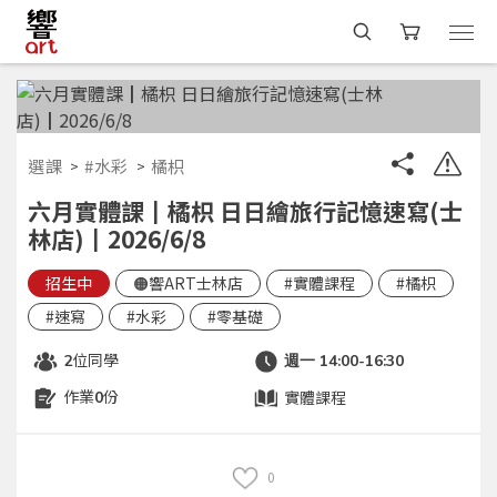
選課
#水彩
橘枳
六月實體課┃橘枳 日日繪旅行記憶速寫(士
林店)┃2026/6/8
招生中
🟠響ART士林店
#實體課程
#橘枳
#速寫
#水彩
#零基礎
位同學
2
週一 14:00-16:30
作業
份
實體課程
0
0