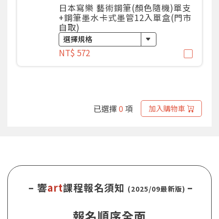
日本寫樂 藝術鋼筆(顏色隨機)單支
+鋼筆墨水卡式墨管12入單盒(門市
自取)
NT$ 572
已選擇
0
項
加入購物車
– 響
art
課程報名須知
–
(2025/09最新版)
報名順序全面