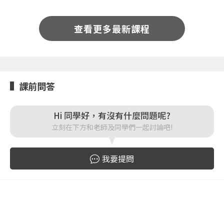
按下註冊即代表你同意我們的
使用者條款
與
隱私權政
策
。
查看更多最新課程
課前問答
Hi 同學好，有沒有什麼問題呢?
立刻在下方和老師及同學們一起討論吧!
我要提問