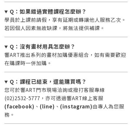
您將收到一封Email，請依照信件中的指示重新登
系統偵測到您的帳號重複登入，
Q：如果錯過實體課程怎麼辦
？
點擊下方「確定」將前一位使用者強制登出。
入。
學員於上課前請假，享有延期或轉讓他人服務乙次。
若因個人因素無故缺課，將無法提供補課。
確定
重設密碼
取消
Q：沒有畫材用具怎麼辦
？
響ART推出系列的畫材加購優惠組合，如有需要歡迎
或
或
在購課時一併加購。
Q：課程已結束，還能
購買嗎？
您可於響ART門市現場洽詢或撥打客服專線
(02)2532-5777，亦可透過響ART線上客服
登入
(facebook)
、
(line)
、
(instagram)
由專人為您服
務。
忘記密碼
註冊