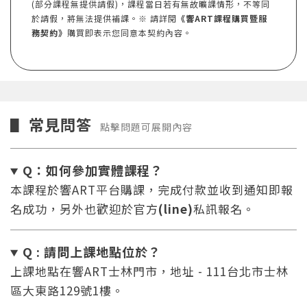
(部分課程無提供請假)，課程當日若有無故曠課情形，不等同
於請假，將無法提供補課。※ 請詳閱
《響ART課程購買暨服
務契約》
購買即表示您同意本契約內容。
常見問答
▋
點擊問題可展開內容
Q：如何參加實體課程？
本課程於響ART平台購課，完成付款並收到通知即報
名成功，另外也歡迎於官方
(line)
私訊報名。
Q : 請問上課地點位於？
上課地點在響ART士林門市，地址 - 111台北市士林
區大東路129號1樓。