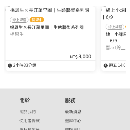
線上課程
開課中
楊恩生×長江萬里圖｜生態藝術系列課
線上課程
楊恩生
線上小課程
┃6/9
響art線上
3,000
NT$
2小時33分鐘
週五 14:00-
關於
服務
關於我們
最新消息
使用者條款
選課中心
隱私權政策
許願專區