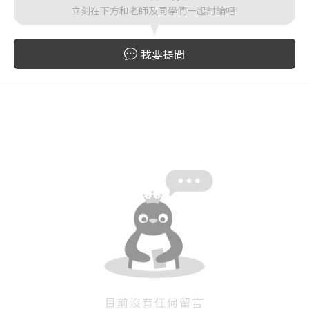
立刻在下方和老師及同學們一起討論吧!
登入
我要提問
忘記密碼
註冊
按下註冊即代表你同意我們的
使用者條款
與
隱私權政
策
。
目前沒有任何留言