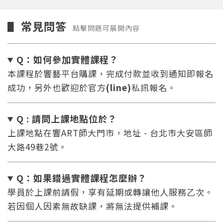
常見問答
▋
點擊問題可展開內容
Q：如何參加實體課程？
本課程於響藝平台購課，完成付款並收到通知即報名
成功，另外也歡迎於官方
(line)
私訊報名。
Q : 請問上課地點位於？
上課地點在響ART師大門市，地址 - 台北市大安區師
大路49巷2號。
Q：如果錯過實體課程怎麼辦
？
學員於上課前請假，享有延期或轉讓他人服務乙次。
若因個人因素無故缺課，將無法提供補課。