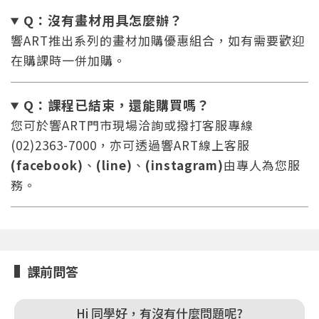
Q：沒有畫材用具怎麼辦
？
響ART推出系列的畫材加購優惠組合，如有需要歡迎
在購課時一併加購。
Q：課程已結束，還能
購買嗎？
您將收到一封Email，請依照信件中的指示重新登
系統偵測到您的帳號重複登入，
您可於響ART門市現場洽詢或撥打客服專線
點擊下方「確定」將前一位使用者強制登出。
入。
(02)2363-7000，亦可透過響ART線上客服
(facebook)
、
(line)
、
(instagram)
由專人為您服
確定
務。
重設密碼
取消
或
或
課前問答
Hi 同學好，有沒有什麼問題呢?