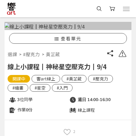
查看單元
選課
#壓克力
黃芷葳
線上小課程┃神秘星空壓克力┃9/4
開課中
響art線上
#黃芷葳
#壓克力
#繪畫
#星空
#入門
位同學
3
週日 14:00-16:30
作業
份
線上課程
0
2