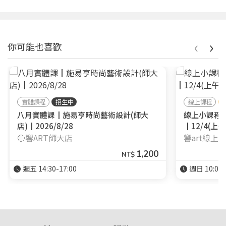
‹
›
你可能也喜歡
實體課程
招生中
線上課程
八月實體課┃施易亨時尚藝術設計(師大
線上小課程
店)┃2026/8/28
┃12/4(上
🔴響ART師大店
響art線上
1,200
NT$
週五 14:30-17:00
週日 10:00-