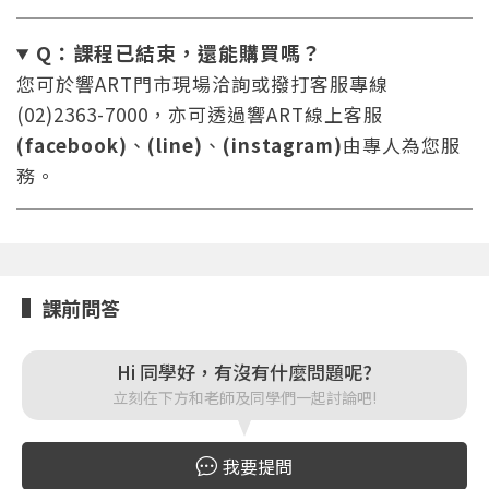
Q：課程已結束，還能
購買嗎？
您可於響ART門市現場洽詢或撥打客服專線
(02)2363-7000，亦可透過響ART線上客服
您將收到一封Email，請依照信件中的指示重新登
系統偵測到您的帳號重複登入，
(facebook)
、
(line)
、
(instagram)
由專人為您服
點擊下方「確定」將前一位使用者強制登出。
入。
務。
確定
重設密碼
取消
課前問答
或
或
Hi 同學好，有沒有什麼問題呢?
立刻在下方和老師及同學們一起討論吧!
我要提問
登入