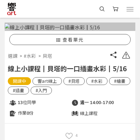
查看單元
選課
#水彩
貝塔
線上小課程┃貝塔的一口插畫水彩┃5/16
開課中
響art線上
#貝塔
#水彩
#繪畫
#插畫
#入門
位同學
13
週一 14:00-17:00
作業
份
線上課程
0
4