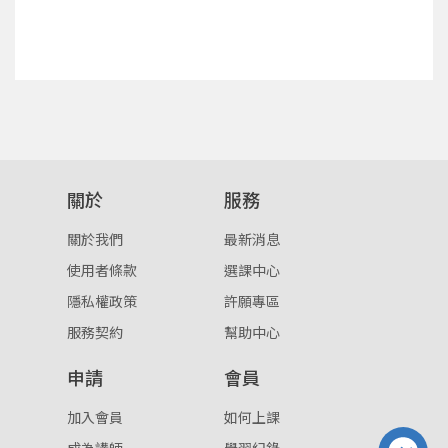
確定
重設密碼
取消
或
或
關於
服務
關於我們
最新消息
使用者條款
選課中心
登入
隱私權政策
許願專區
服務契約
幫助中心
忘記密碼
註冊
申請
會員
按下註冊即代表你同意我們的
使用者條款
與
隱私權政
策
。
加入會員
如何上課