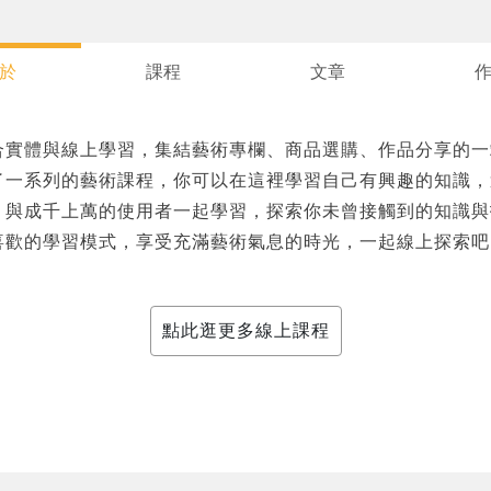
於
課程
文章
合實體與線上學習，集結藝術專欄、商品選購、作品分享的一
了一系列的藝術課程，你可以在這裡學習自己有興趣的知識，
您將收到一封Email，請依照信件中的指示重新登入。
系統偵測到您的帳號重複登入，
，與成千上萬的使用者一起學習，探索你未曾接觸到的知識與
點擊下方「確定」將前一位使用者強制登出。
喜歡的學習模式，享受充滿藝術氣息的時光，一起線上探索吧
確定
重設密碼
取消
點此逛更多線上課程
或
或