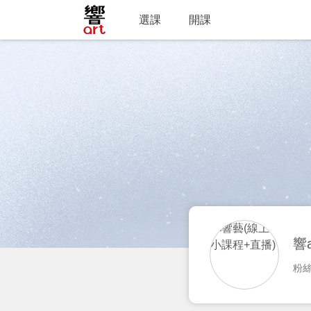
選課
開課
響
粉絲