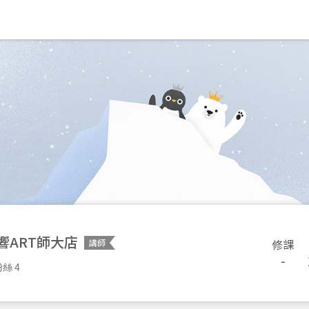
響ART師大店
修課
講師
-
絲 4