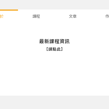
於
課程
文章
最新課程資訊
【請點此】
您將收到一封Email，請依照信件中的指示重新登入。
系統偵測到您的帳號重複登入，
點擊下方「確定」將前一位使用者強制登出。
確定
重設密碼
取消
或
或