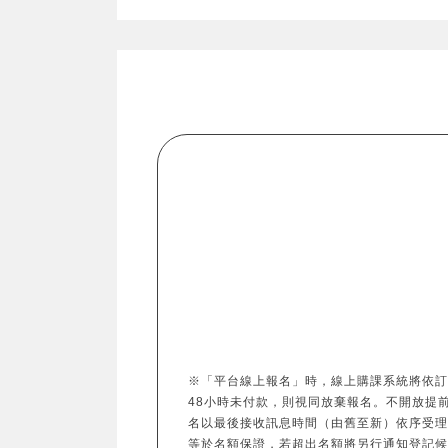
※「平台線上報名」時，線上購課系統將依訂
48小時未付款，則視同放棄報名。不開放提前報名。
名以最後接收訊息時間（由舊至新）依序受理
等於名額保證，若超出名額將另行通知登記候