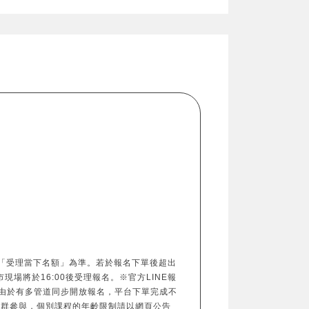
以「受理當下名額」為準。若於報名下單後超出
市現場將於16:00後受理報名。※官方LINE報
由於有多管道同步開放報名，平台下單完成不
族群參與，個別課程的年齡限制請以網頁公告