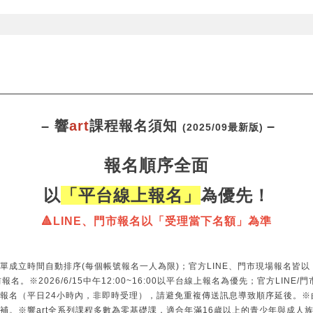
– 響
art
課程報名須知
–
(2025/09最新版)
報名順序全面
以
「平台線上報名」
為優先！
🔺LINE、門市報名以「受理當下名額」為準
單成立時間自動排序(每個帳號報名一人為限)；官方LINE、門市現場報名皆
※2026/6/15中午12:00~16:00以平台線上報名為優先；官方LINE/門
報名（平日24小時內，非即時受理），請避免重複傳送訊息導致順序延後。※
補。※響art全系列課程多數為零基礎課，適合年滿16歲以上的青少年與成人