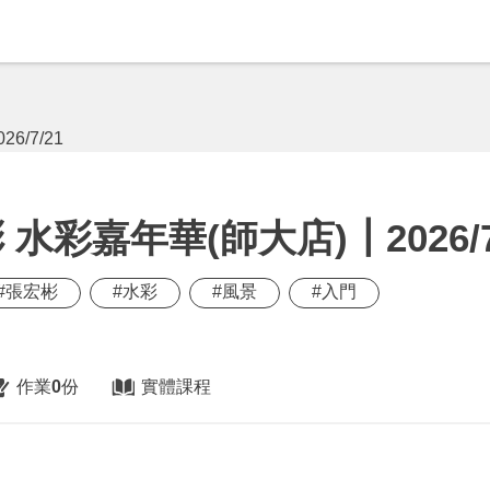
彩嘉年華(師大店)┃2026/7
#張宏彬
#水彩
#風景
#入門
作業
0
份
實體課程