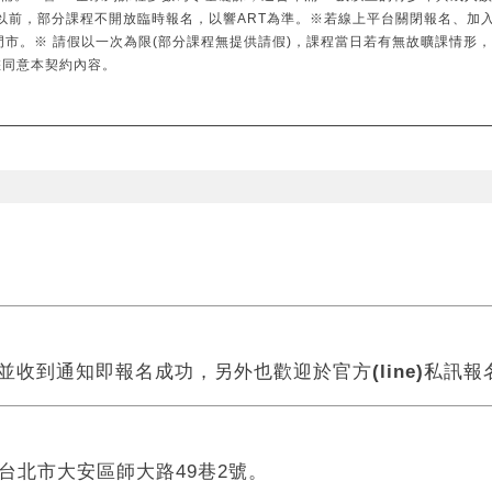
以前，部分課程不開放臨時報名，以響ART為準。※若線上平台關閉報名、加
門市。※ 請假以一次為限(部分課程無提供請假)，課程當日若有無故曠課情形
您同意本契約內容。
款並收到通知即報名成功，另外也歡迎於官方
(line)
私訊報
 台北市大安區師大路49巷2號。