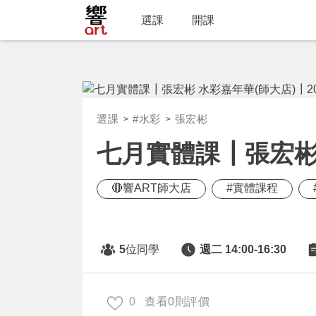
選課
開課
選課
#水彩
張宏彬
七月實體課┃張宏彬 水
🔴響ART師大店
#實體課程
5
位同學
週二 14:00-16:30
0
查看0則評價