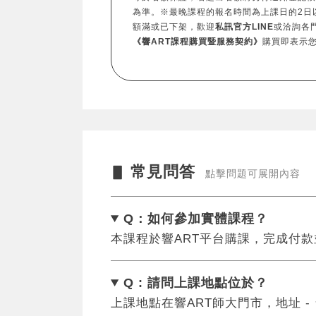
為準。※最晚課程的報名時間為上課日的2日
額滿或已下架，歡迎
私訊官方LINE
或洽詢各
《響ART課程購買暨服務契約》
購買即表示
常見問答
▋
點擊問題可展開內容
Q：如何參加實體課程？
本課程於響ART平台購課，完成付
Q : 請問上課地點位於？
上課地點在響ART師大門市，地址 -