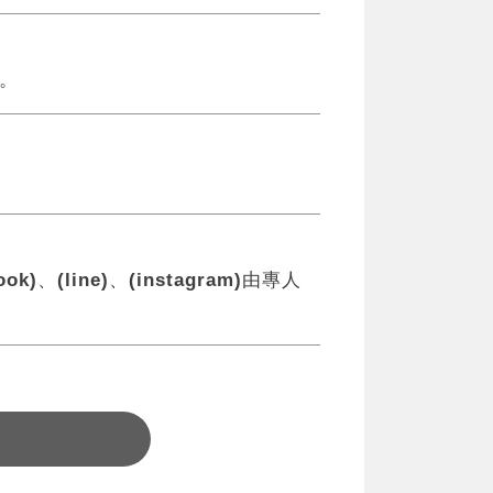
。
ook)
、
(line)
、
(instagram)
由專人