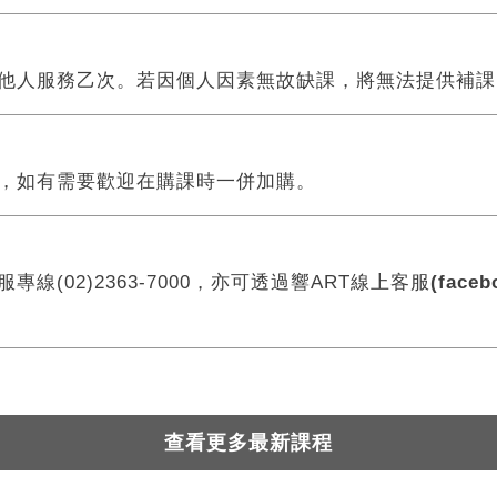
他人服務乙次。若因個人因素無故缺課，將無法提供補課
您將收到一封Email，請依照信件中的指示重新登入。
系統偵測到您的帳號重複登入，
點擊下方「確定」將前一位使用者強制登出。
合，如有需要歡迎在購課時一併加購。
確定
重設密碼
取消
線(02)2363-7000，亦可透過響ART線上客服
(faceb
或
或
查看更多最新課程
登入