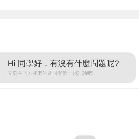
忘記密碼
註冊
按下註冊即代表你同意我們的
使用者條款
與
隱私權政策
。
Hi 同學好，有沒有什麼問題呢?
立刻在下方和老師及同學們一起討論吧!