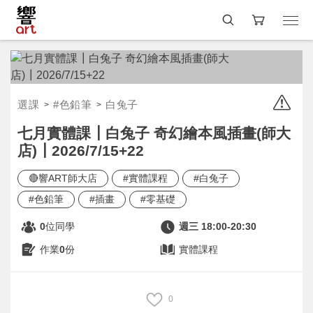
選課
#色鉛筆
白兔子
七月實體課┃白兔子 奇幻繪本風插畫(師大
店)┃2026/7/15+22
🔴響ART師大店
#實體課程
#白兔子
#色鉛筆
#插畫
#零基礎
0
位同學
週三 18:00-20:30
作業
0
份
實體課程
0