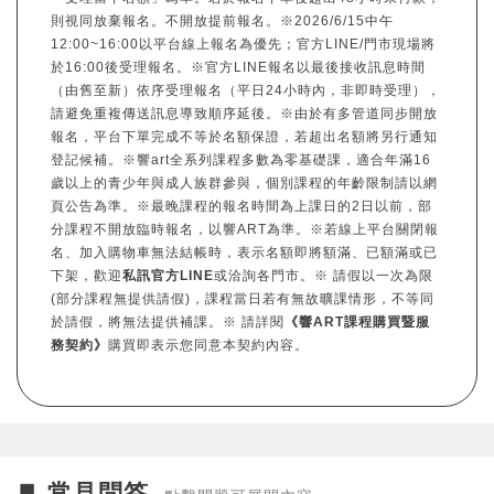
則視同放棄報名。不開放提前報名。※2026/6/15中午
12:00~16:00以平台線上報名為優先；官方LINE/門市現場將
於16:00後受理報名。※官方LINE報名以最後接收訊息時間
（由舊至新）依序受理報名（平日24小時內，非即時受理），
請避免重複傳送訊息導致順序延後。※由於有多管道同步開放
報名，平台下單完成不等於名額保證，若超出名額將另行通知
登記候補。※響art全系列課程多數為零基礎課，適合年滿16
歲以上的青少年與成人族群參與，個別課程的年齡限制請以網
頁公告為準。※最晚課程的報名時間為上課日的2日以前，部
分課程不開放臨時報名，以響ART為準。※若線上平台關閉報
名、加入購物車無法結帳時，表示名額即將額滿、已額滿或已
下架，歡迎
私訊官方LINE
或洽詢各門市。※ 請假以一次為限
(部分課程無提供請假)，課程當日若有無故曠課情形，不等同
於請假，將無法提供補課。※ 請詳閱
《響ART課程購買暨服
務契約》
購買即表示您同意本契約內容。
常見問答