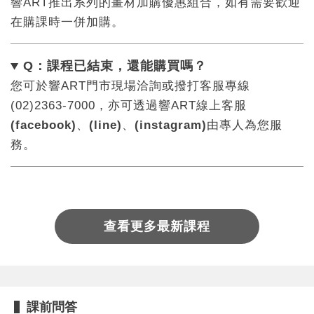
響ART推出系列的畫材加購優惠組合，如有需要歡迎
在購課時一併加購。
Q：課程已結束，還能
購買嗎？
您可於響ART門市現場洽詢或撥打客服專線
(02)2363-7000，亦可透過響ART線上客服
(facebook)
、
(line)
、
(instagram)
由專人為您服
務。
查看更多最新課程
您將收到一封Email，請依照信件中的指示重新登
系統偵測到您的帳號重複登入，
點擊下方「確定」將前一位使用者強制登出。
入。
確定
課前問答