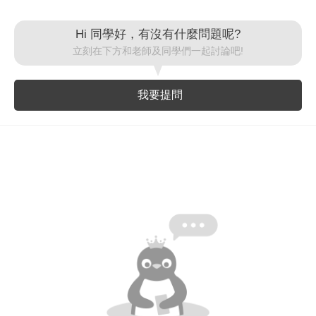
重設密碼
取消
Hi 同學好，有沒有什麼問題呢?
立刻在下方和老師及同學們一起討論吧!
或
或
我要提問
登入
忘記密碼
註冊
按下註冊即代表你同意我們的
使用者條款
與
隱私權政
策
。