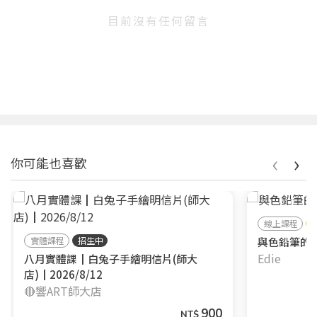
目前沒有任何留言
‹
›
你可能也喜歡
線上課程
實體課程
招生中
與色鉛筆的
Edie
八月實體課┃白兔子手繪明信片(師大
店)┃2026/8/12
🔴響ART師大店
900
NT$