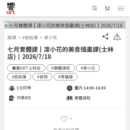
選課
#色鉛筆
凜小花
七月實體課┃凜小花的美食插畫課(士林
店)┃2026/7/18
🟠響ART士林店
#實體課程
#凜小花
#色鉛筆
#食物
#零基礎
位同學
1
週六 14:00-16:30
作業
份
實體課程
0
0
查看0則評價