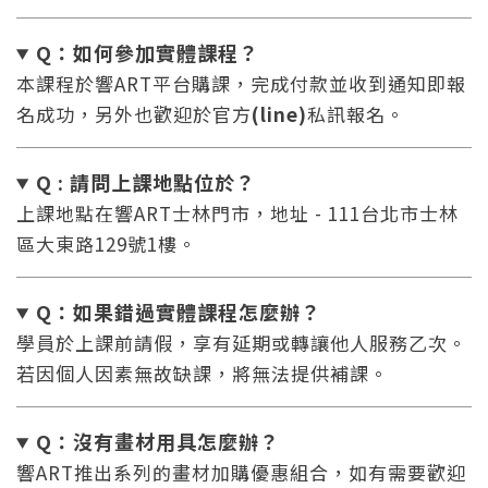
Q：如何參加實體課程？
本課程於響ART平台購課，完成付款並收到通知即報
名成功，另外也歡迎於官方
(line)
私訊報名。
Q : 請問上課地點位於？
上課地點在響ART士林門市，地址 - 111台北市士林
區大東路129號1樓。
Q：如果錯過實體課程怎麼辦
？
學員於上課前請假，享有延期或轉讓他人服務乙次。
若因個人因素無故缺課，將無法提供補課。
Q：沒有畫材用具怎麼辦
？
響ART推出系列的畫材加購優惠組合，如有需要歡迎