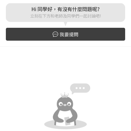
Hi 同學好，有沒有什麼問題呢?
登入
立刻在下方和老師及同學們一起討論吧!
忘記密碼
註冊
我要提問
按下註冊即代表你同意我們的
使用者條款
與
隱私權政
策
。