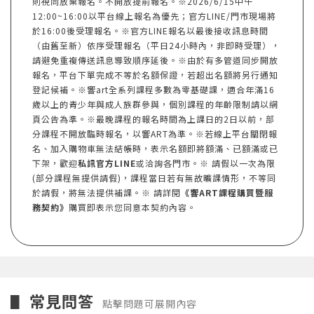
則視同放棄報名。不開放提前報名。※2026/6/15中午
12:00~16:00以平台線上報名為優先；官方LINE/門市現場將
於16:00後受理報名。※官方LINE報名以最後接收訊息時間
（由舊至新）依序受理報名（平日24小時內，非即時受理），
請避免重複傳送訊息導致順序延後。※由於有多管道同步開放
報名，平台下單完成不等於名額保證，若超出名額將另行通知
登記候補。※響art全系列課程多數為零基礎課，適合年滿16
歲以上的青少年與成人族群參與，個別課程的年齡限制請以網
頁公告為準。※最晚課程的報名時間為上課日的2日以前，部
分課程不開放臨時報名，以響ART為準。※若線上平台關閉報
名、加入購物車無法結帳時，表示名額即將額滿、已額滿或已
下架，歡迎
私訊官方LINE
或洽詢各門市。※ 請假以一次為限
(部分課程無提供請假)，課程當日若有無故曠課情形，不等同
於請假，將無法提供補課。※ 請詳閱
《響ART課程購買暨服
務契約》
購買即表示您同意本契約內容。
常見問答
▋
點擊問題可展開內容