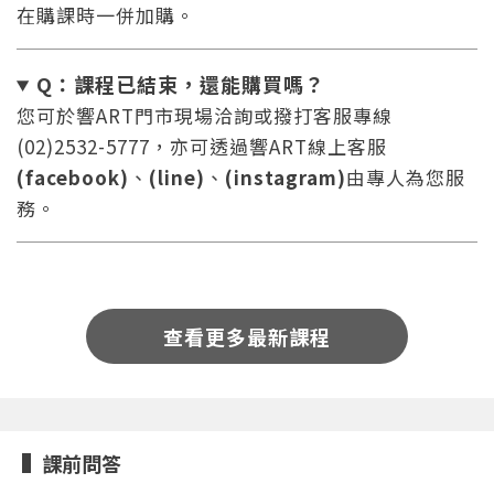
在購課時一併加購。
Q：課程已結束，還能
購買嗎？
您可於響ART門市現場洽詢或撥打客服專線
(02)2532-5777，亦可透過響ART線上客服
(facebook)
、
(line)
、
(instagram)
由專人為您服
您將收到一封Email，請依照信件中的指示重新登
系統偵測到您的帳號重複登入，
點擊下方「確定」將前一位使用者強制登出。
入。
務。
確定
重設密碼
取消
查看更多最新課程
或
或
課前問答