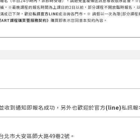
報名（平日24小時內，非即時受理），請避免重複傳送訊息導致順序延後。※
補。※最晚課程的報名時間為上課日的2日以前，部分課程不開放臨時報名，以
滿或已下架，歡迎
私訊官方LINE
或洽詢各門市。※ 請假以一次為限(部分課程
響ART課程購買暨服務契約》
購買即表示您同意本契約內容。
款並收到通知即報名成功，另外也歡迎於官方
(line)
私訊報
 台北市大安區師大路49巷2號。