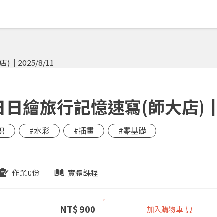
日繪旅行記憶速寫(師大店)┃20
枳
#水彩
#插畫
#零基礎
作業
份
實體課程
0
NT$ 900
加入購物車