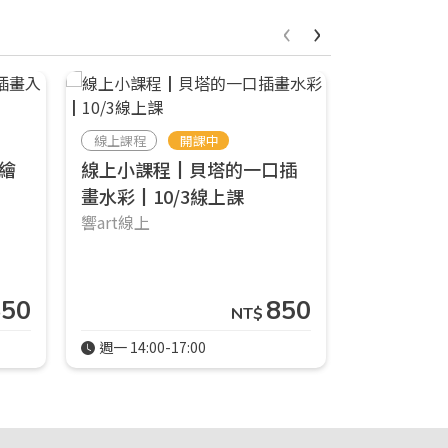
‹
›
線上課程
開課中
實體課程
繪
線上小課程┃貝塔的一口插
三月實體
畫水彩┃10/3線上課
行記憶速寫
響art線上
店)┃2026/
🟠響ART士
850
850
NT$
週一 14:00-17:00
週一 14:00-