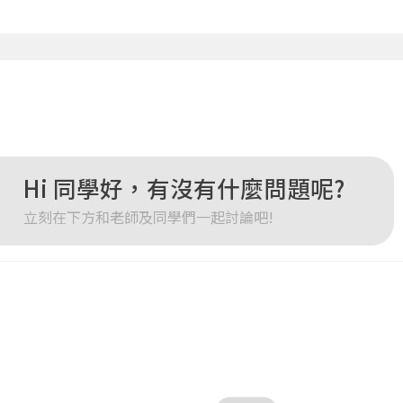
登入
忘記密碼
註冊
按下註冊即代表你同意我們的
使用者條款
與
隱私權政策
。
Hi 同學好，有沒有什麼問題呢?
立刻在下方和老師及同學們一起討論吧!