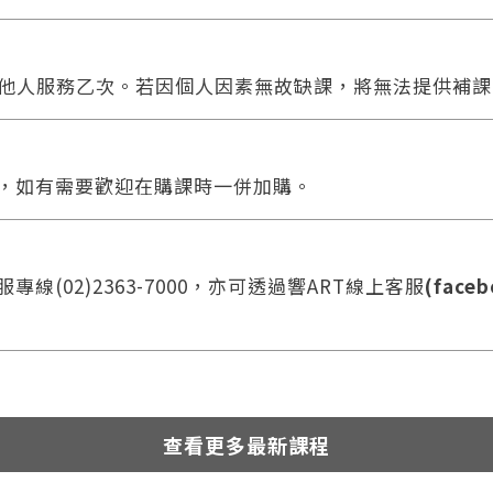
他人服務乙次。若因個人因素無故缺課，將無法提供補課
合，如有需要歡迎在購課時一併加購。
您將收到一封Email，請依照信件中的指示重新登入。
系統偵測到您的帳號重複登入，
點擊下方「確定」將前一位使用者強制登出。
線(02)2363-7000，亦可透過響ART線上客服
(faceb
確定
重設密碼
取消
或
或
查看更多最新課程