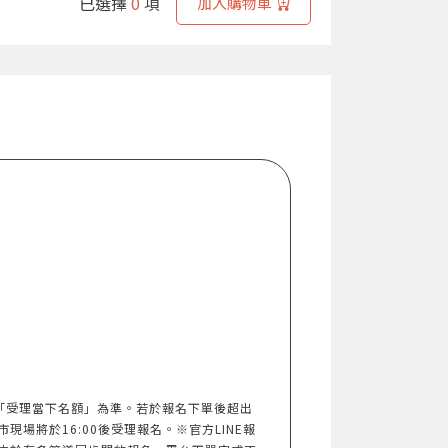
已選擇
0
項
加入購物車
以「受理當下名額」為準。若於報名下單後超出
市現場將於16:00後受理報名。※官方LINE報