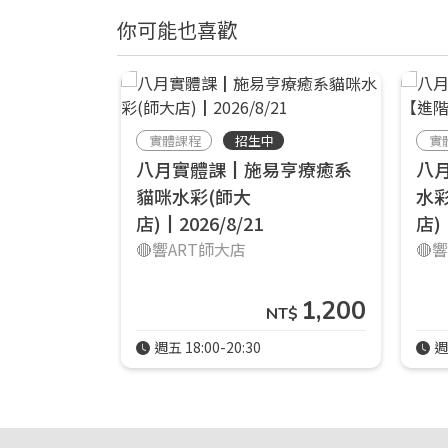
你可能也喜歡
實體課程
招生中
實
八月實體課┃施易亨療癒系
八
貓咪水彩(師大
水
店)┃2026/8/21
店)┃
🔴響ART師大店
🔴
1,200
NT$
週五 18:00-20:30
週