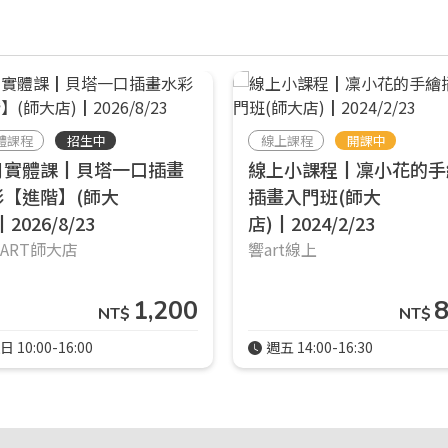
體課程
招生中
線上課程
開課中
月實體課┃貝塔一口插畫
線上小課程┃凜小花的手
彩【進階】(師大
插畫入門班(師大
2026/8/23
店)┃2024/2/23
響ART師大店
響art線上
1,200
NT$
NT$
日 10:00-16:00
週五 14:00-16:30