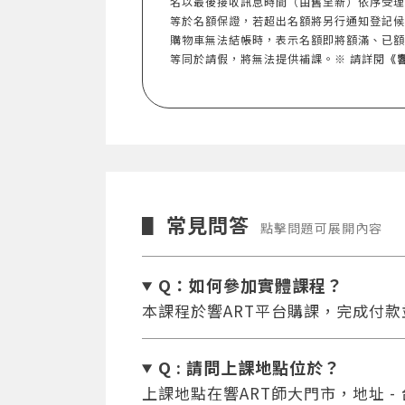
名以最後接收訊息時間（由舊至新）依序受理
等於名額保證，若超出名額將另行通知登記候
購物車無法結帳時，表示名額即將額滿、已額
等同於請假，將無法提供補課。※ 請詳閱
《
常見問答
▋
點擊問題可展開內容
Q：如何參加實體課程？
本課程於響ART平台購課，完成付
Q : 請問上課地點位於？
上課地點在響ART師大門市，地址 -