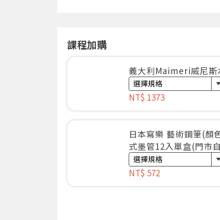
課程加購
義大利Maimeri威尼
NT$ 1373
日本寫樂 藝術鋼筆(顏
式墨管12入單盒(門市自
NT$ 572