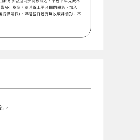
由於有多管道同步開放報名，平台下單完成不
響ART為準。※若線上平台關閉報名、加入
無提供請假)，課程當日若有無故曠課情形，不
名。