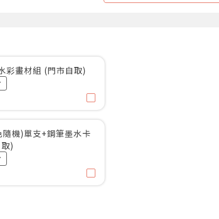
斯水彩畫材組 (門市自取)
色隨機)單支+鋼筆墨水卡
取)