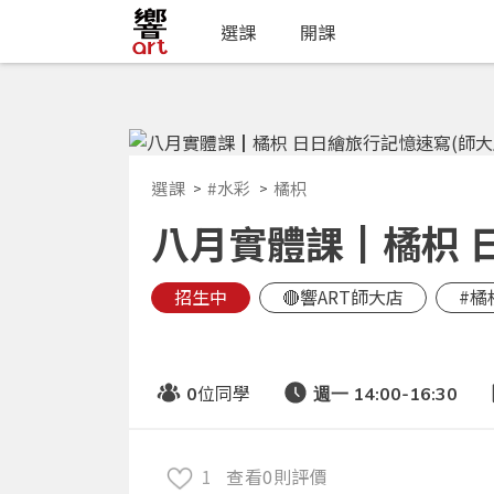
選課
開課
選課
#水彩
橘枳
八月實體課┃橘枳 日
招生中
🔴響ART師大店
#橘
位同學
0
週一 14:00-16:30
1
查看0則評價