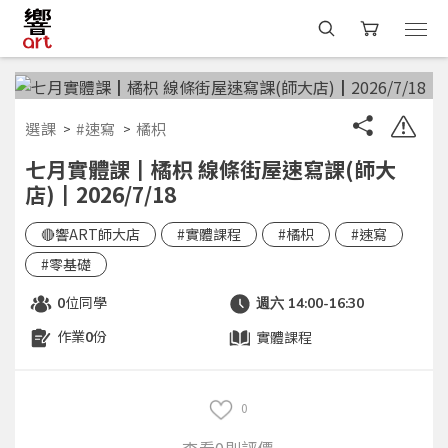
選課
#速寫
橘枳
七月實體課┃橘枳 線條街屋速寫課(師大
店)┃2026/7/18
🔴響ART師大店
#實體課程
#橘枳
#速寫
#零基礎
位同學
0
週六 14:00-16:30
作業
份
實體課程
0
0
查看0則評價