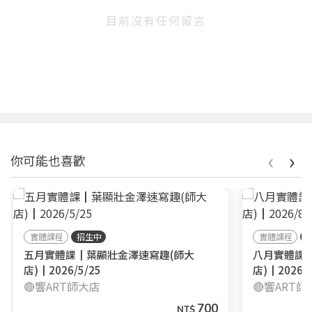
目前沒有任何留言
‹
›
你可能也喜歡
實體課程
招生中
實體課程
五月實體課┃葉顯壯金澤速寫趣(師大
八月實體課
店)┃2026/5/25
店)┃2026/8
🔴響ART師大店
🔴響ART
700
NT$