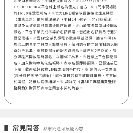
則視同放棄報名。不開放提前報名。※2026/6/15中午
12:00~16:00以平台線上報名為優先；官方LINE/門市現場將
於16:00後受理報名。※官方LINE報名以最後接收訊息時間
（由舊至新）依序受理報名（平日24小時內，非即時受理），
請避免重複傳送訊息導致順序延後。※由於有多管道同步開放
報名，平台下單完成不等於名額保證，若超出名額將另行通知
登記候補。※響art全系列課程多數為零基礎課，適合年滿16
歲以上的青少年與成人族群參與，個別課程的年齡限制請以網
頁公告為準。※最晚課程的報名時間為上課日的2日以前，部
分課程不開放臨時報名，以響ART為準。※若線上平台關閉報
名、加入購物車無法結帳時，表示名額即將額滿、已額滿或已
下架，歡迎
私訊官方LINE
或洽詢各門市。※ 請假以一次為限
(部分課程無提供請假)，課程當日若有無故曠課情形，不等同
於請假，將無法提供補課。※ 請詳閱
《響ART課程購買暨服
務契約》
購買即表示您同意本契約內容。
常見問答
▋
點擊問題可展開內容