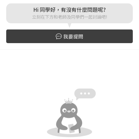
Hi 同學好，有沒有什麼問題呢?
立刻在下方和老師及同學們一起討論吧!
登入
忘記密碼
我要提問
註冊
按下註冊即代表你同意我們的
使用者條款
與
隱私權政
策
。