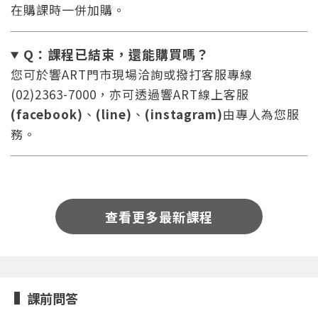
在購課時一併加購。
Q：課程已結束，還能
購買嗎？
您可於響ART門市現場洽詢或撥打客服專線
(02)2363-7000，亦可透過響ART線上客服
(facebook)
、
(line)
、
(instagram)
由專人為您服
務。
您將收到一封Email，請依照信件中的指示重新登
系統偵測到您的帳號重複登入，
點擊下方「確定」將前一位使用者強制登出。
入。
確定
查看更多最新課程
重設密碼
取消
或
或
課前問答