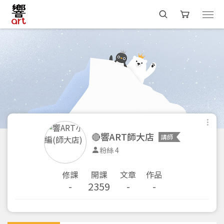
🔴響ART師大店
講師
粉絲 4
修課
開課
文章
作品
-
2359
-
-