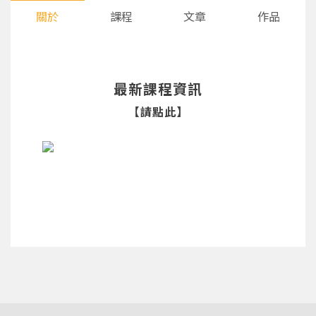
關於
課程
文章
作品
最新課程資訊
【請點此】
您將收到一封Email，請依照信件中的指示重新登
系統偵測到您的帳號重複登入，
點擊下方「確定」將前一位使用者強制登出。
入。
確定