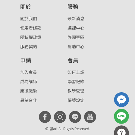
關於
服務
重設密碼
取消
關於我們
最新消息
或
或
使用者條款
選課中心
隱私權政策
許願專區
服務契約
幫助中心
申請
會員
登入
加入會員
如何上課
成為講師
學習紀錄
忘記密碼
註冊
應徵職缺
教學管理
按下註冊即代表你同意我們的
使用者條款
與
隱私權政
異業合作
帳號設定
策
。
© 響art All Rights Reserved.