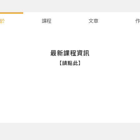
於
課程
文章
最新課程資訊
【請點此】
您將收到一封Email，請依照信件中的指示重新登入。
系統偵測到您的帳號重複登入，
點擊下方「確定」將前一位使用者強制登出。
確定
重設密碼
取消
或
或