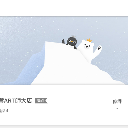
響ART師大店
修課
講師
-
絲 4