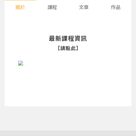
關於
課程
文章
作品
最新課程資訊
【請點此】
您將收到一封Email，請依照信件中的指示重新登
系統偵測到您的帳號重複登入，
點擊下方「確定」將前一位使用者強制登出。
入。
確定