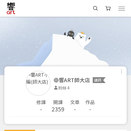
🔴響ART師大店
講師
粉絲 4
修課
開課
文章
作品
-
2359
-
-