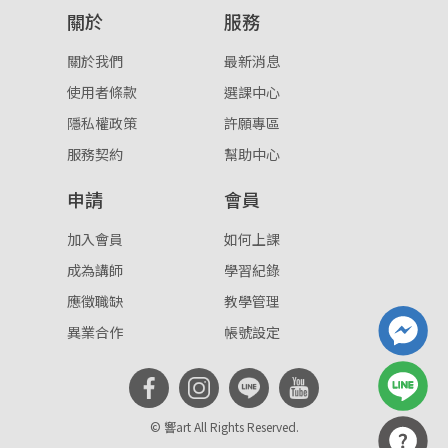
關於
服務
重設密碼
取消
關於我們
最新消息
或
或
使用者條款
選課中心
隱私權政策
許願專區
服務契約
幫助中心
申請
會員
登入
加入會員
如何上課
成為講師
學習紀錄
忘記密碼
註冊
應徵職缺
教學管理
按下註冊即代表你同意我們的
使用者條款
與
隱私權政
異業合作
帳號設定
策
。
© 響art All Rights Reserved.