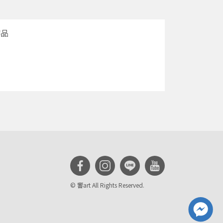
作品
© 響art All Rights Reserved.