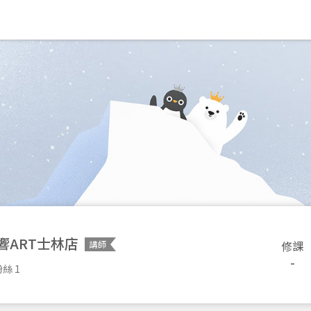
響ART士林店
修課
講師
-
絲 1