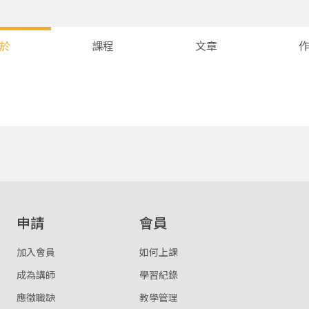
於
課程
文章
您將收到一封Email，請依照信件中的指示重新登入。
系統偵測到您的帳號重複登入，
點擊下方「確定」將前一位使用者強制登出。
確定
重設密碼
取消
申請
會員
或
或
加入會員
如何上課
成為講師
學習紀錄
應徵職缺
教學管理