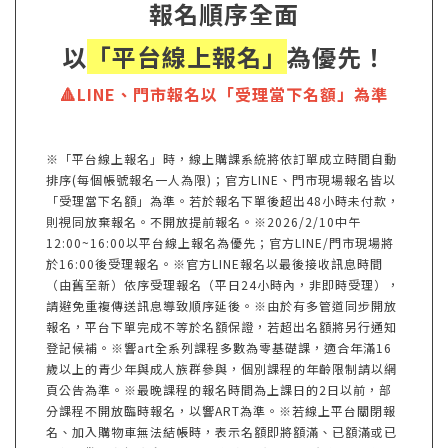
報名順序全面
以
「平台線上報名」
為優先！
🔺LINE、門市報名以「受理當下名額」為準
※「平台線上報名」時，線上購課系統將依訂單成立時間自動
排序(每個帳號報名一人為限)；官方LINE、門市現場報名皆以
「受理當下名額」為準。若於報名下單後超出48小時未付款，
則視同放棄報名。不開放提前報名。※2026/2/10中午
12:00~16:00以平台線上報名為優先；官方LINE/門市現場將
於16:00後受理報名。※官方LINE報名以最後接收訊息時間
（由舊至新）依序受理報名（平日24小時內，非即時受理），
請避免重複傳送訊息導致順序延後。※由於有多管道同步開放
報名，平台下單完成不等於名額保證，若超出名額將另行通知
登記候補。※響art全系列課程多數為零基礎課，適合年滿16
歲以上的青少年與成人族群參與，個別課程的年齡限制請以網
頁公告為準。※最晚課程的報名時間為上課日的2日以前，部
分課程不開放臨時報名，以響ART為準。※若線上平台關閉報
名、加入購物車無法結帳時，表示名額即將額滿、已額滿或已