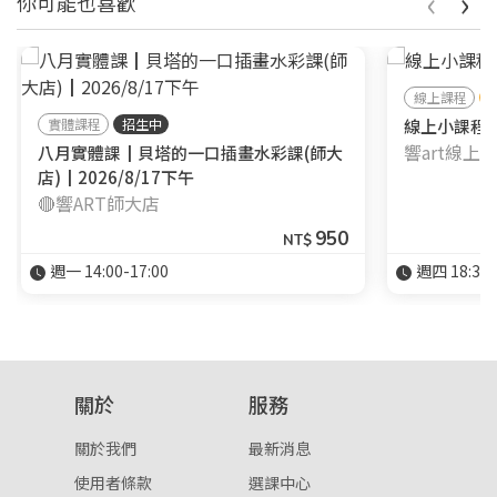
‹
›
你可能也喜歡
線上課程
實體課程
招生中
線上小課程┃
響art線上
八月實體課┃貝塔的一口插畫水彩課(師大
店)┃2026/8/17下午
🔴響ART師大店
950
NT$
週一 14:00-17:00
週四 18:30-
關於
服務
關於我們
最新消息
使用者條款
選課中心