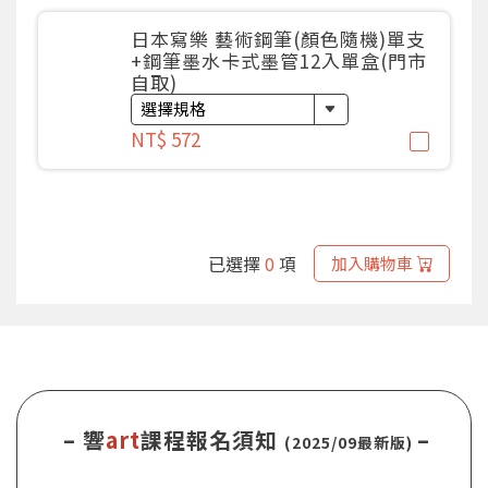
日本寫樂 藝術鋼筆(顏色隨機)單支
+鋼筆墨水卡式墨管12入單盒(門市
自取)
NT$ 572
已選擇
0
項
加入購物車
– 響
art
課程報名須知
–
(2025/09最新版)