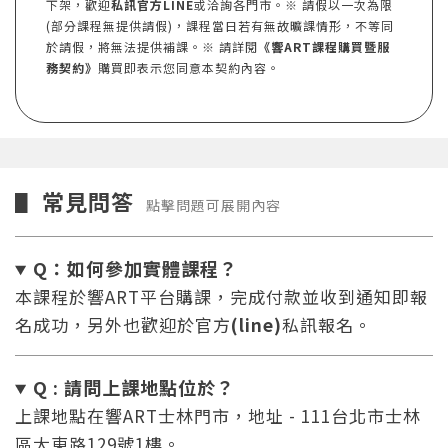
下架，歡迎
私訊官方LINE
或洽詢各門市。※ 請假以一次為限
(部分課程無提供請假)，課程當日若有無故曠課情形，不等同
於請假，將無法提供補課。※ 請詳閱
《響ART課程購買暨服
務契約》
購買即表示您同意本契約內容。
常見問答
▋
點擊問題可展開內容
Q：如何參加實體課程？
本課程於響ART平台購課，完成付款並收到通知即報
名成功，另外也歡迎於官方
(line)
私訊報名。
Q : 請問上課地點位於？
上課地點在響ART士林門市，地址 - 111台北市士林
區大東路129號1樓。