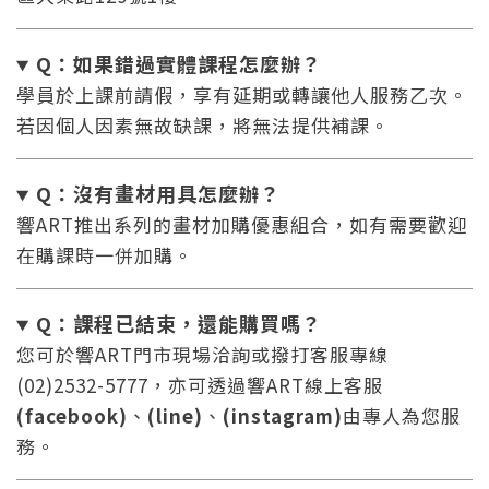
您將收到一封Email，請依照信件中的指示重新登
系統偵測到您的帳號重複登入，
Q：如果錯過實體課程怎麼辦
？
點擊下方「確定」將前一位使用者強制登出。
入。
學員於上課前請假，享有延期或轉讓他人服務乙次。
確定
若因個人因素無故缺課，將無法提供補課。
重設密碼
取消
Q：沒有畫材用具怎麼辦
？
響ART推出系列的畫材加購優惠組合，如有需要歡迎
或
或
在購課時一併加購。
Q：課程已結束，還能
購買嗎？
您可於響ART門市現場洽詢或撥打客服專線
(02)2532-5777，亦可透過響ART線上客服
登入
(facebook)
、
(line)
、
(instagram)
由專人為您服
務。
忘記密碼
註冊