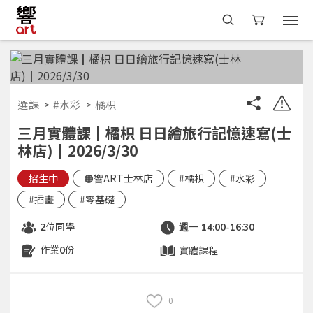
選課
#水彩
橘枳
三月實體課┃橘枳 日日繪旅行記憶速寫(士
林店)┃2026/3/30
招生中
🟠響ART士林店
#橘枳
#水彩
#插畫
#零基礎
位同學
2
週一 14:00-16:30
作業
份
實體課程
0
0