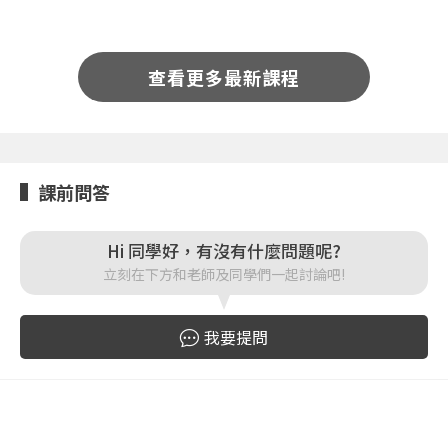
按下註冊即代表你同意我們的
使用者條款
與
隱私權政
策
。
查看更多最新課程
課前問答
Hi 同學好，有沒有什麼問題呢?
立刻在下方和老師及同學們一起討論吧!
我要提問