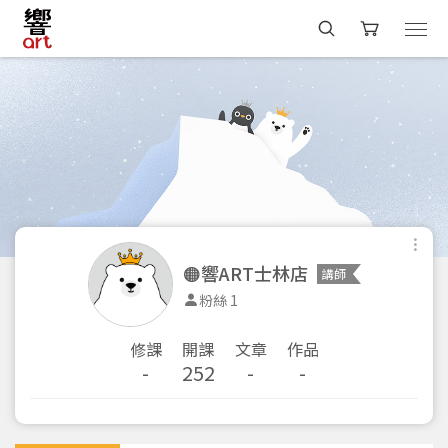
🟠響ART士林店
講師
粉絲 1
修課
開課
文章
作品
-
252
-
-