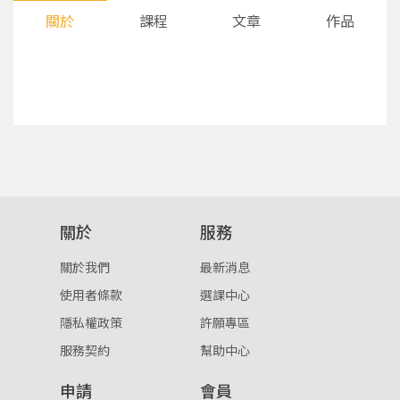
關於
課程
文章
作品
您將收到一封Email，請依照信件中的指示重新登
系統偵測到您的帳號重複登入，
關於
服務
點擊下方「確定」將前一位使用者強制登出。
入。
關於我們
最新消息
確定
使用者條款
選課中心
隱私權政策
許願專區
重設密碼
取消
服務契約
幫助中心
或
或
申請
會員