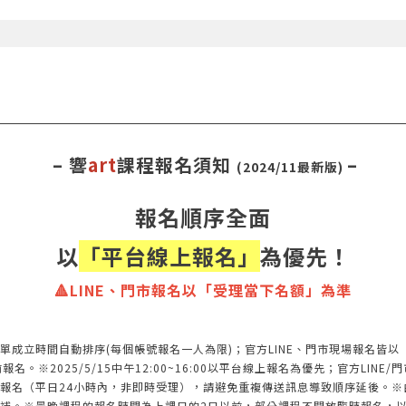
– 響
art
課程報名須知
–
(2024/11最新版)
報名順序全面
以
「平台線上報名」
為優先！
🔺LINE、門市報名以「受理當下名額」為準
單成立時間自動排序(每個帳號報名一人為限)；官方LINE、門市現場報名皆
※2025/5/15中午12:00~16:00以平台線上報名為優先；官方LINE/門
報名（平日24小時內，非即時受理），請避免重複傳送訊息導致順序延後。※
補。※最晚課程的報名時間為上課日的2日以前，部分課程不開放臨時報名，以