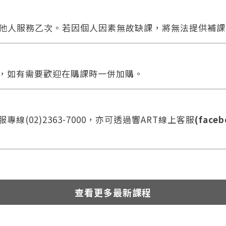
他人服務乙次。若因個人因素無故缺課，將無法提供補課
合，如有需要歡迎在購課時一併加購。
線(02)2363-7000，亦可透過響ART線上客服
(faceb
查看更多最新課程
您將收到一封Email，請依照信件中的指示重新登入。
系統偵測到您的帳號重複登入，
點擊下方「確定」將前一位使用者強制登出。