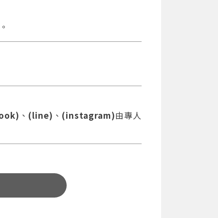
。
ook)
、
(line)
、
(instagram)
由專人