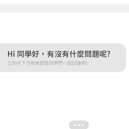
確定
重設密碼
取消
或
或
Hi 同學好，有沒有什麼問題呢?
立刻在下方和老師及同學們一起討論吧!
登入
忘記密碼
註冊
按下註冊即代表你同意我們的
使用者條款
與
隱私權政策
。