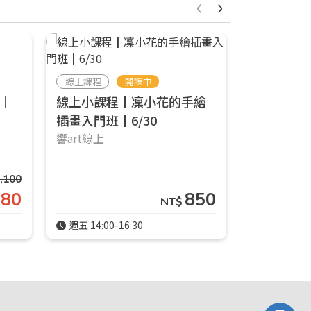
‹
›
線上課程
開課中
實體課程
｜
線上小課程┃凜小花的手繪
八月實體
插畫入門班┃6/30
行記憶速寫
響art線上
店)┃2025/
🔴響ART師
,100
980
850
NT$
週五 14:00-16:30
週一 14:00-