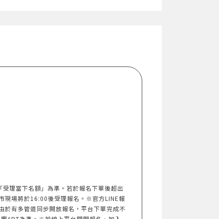
以「受理當下名額」為準。若於報名下單後超出
市現場將於16:00後受理報名。※官方LINE報
由於有多管道同步開放報名，平台下單完成不
響ART為準。※若線上平台關閉報名、加入