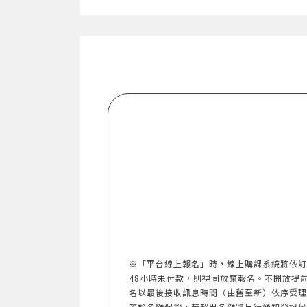
※「平台線上報名」時，線上購課系統將依訂
48小時未付款，則視同放棄報名。不開放提前報名。
名以最後接收訊息時間（由舊至新）依序受理
等於名額保證，若超出名額將另行通知登記候