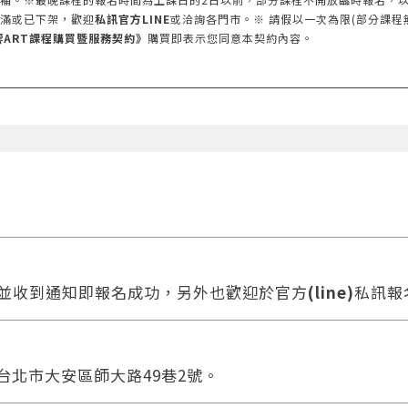
滿或已下架，歡迎
私訊官方LINE
或洽詢各門市。※ 請假以一次為限(部分課程
響ART課程購買暨服務契約》
購買即表示您同意本契約內容。
款並收到通知即報名成功，另外也歡迎於官方
(line)
私訊報
 台北市大安區師大路49巷2號。