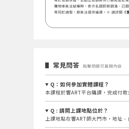
購物車無法結帳時，表示名額即將額滿、已額
等同於請假，將無法提供補課。※ 請詳閱
《
常見問答
▋
點擊問題可展開內容
Q：如何參加實體課程？
本課程於響ART平台購課，完成付
Q : 請問上課地點位於？
上課地點在響ART師大門市，地址 -