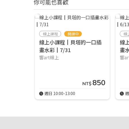
你可能也喜歡
線上課程
開課中
線
線上小課程┃貝塔的一口插
線
畫水彩┃7/31
畫水
響art線上
響a
850
NT$
週日 10:00-13:00
週