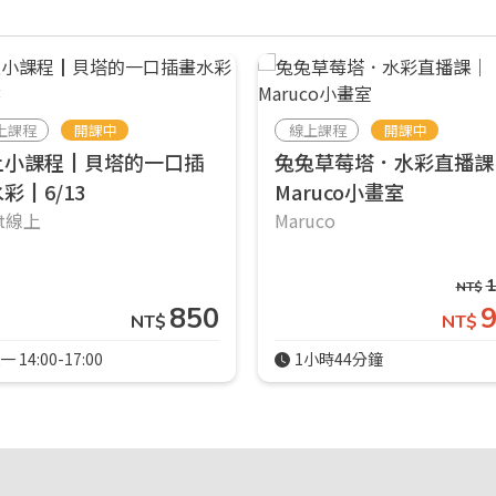
上課程
開課中
線上課程
開課中
上小課程┃貝塔的一口插
兔兔草莓塔．水彩直播課
彩┃6/13
Maruco小畫室
rt線上
Maruco
1
NT$
850
NT$
NT$
一 14:00-17:00
1小時44分鐘