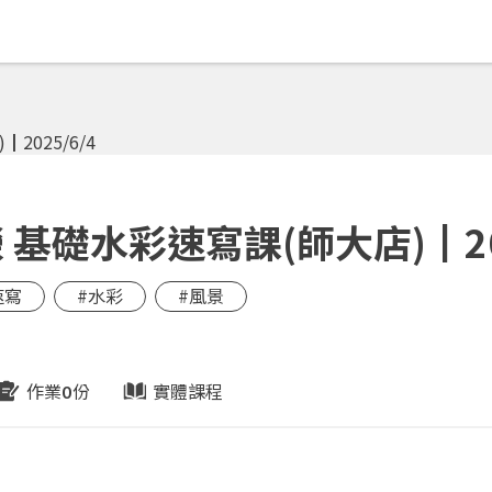
基礎水彩速寫課(師大店)┃202
速寫
#水彩
#風景
作業
份
實體課程
0