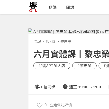
選課
開課
選課
#水彩
黎忠榮
六月實體課┃黎忠榮 
🔴響ART師大店
#黎忠榮
#
位同學
0
週三 19:00-21:00
0
查看0則評價