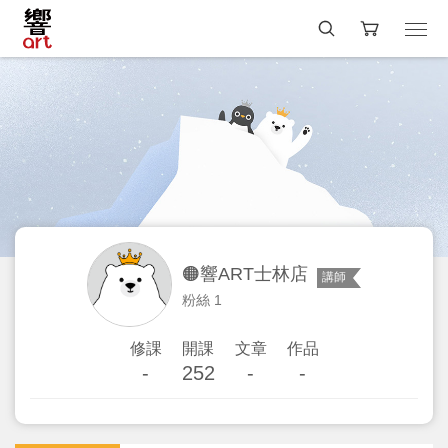
🟠響ART士林店
講師
粉絲 1
修課
開課
文章
作品
-
252
-
-