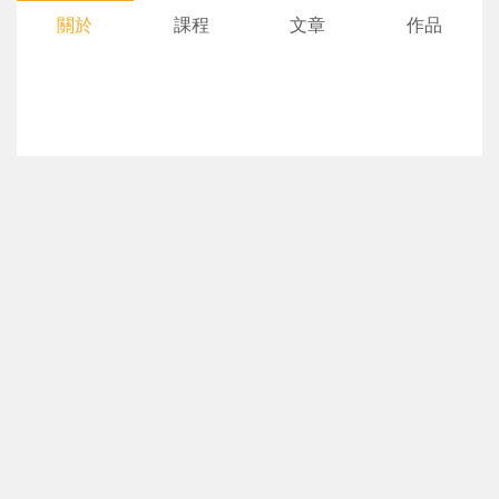
關於
課程
文章
作品
您將收到一封Email，請依照信件中的指示重新登
系統偵測到您的帳號重複登入，
點擊下方「確定」將前一位使用者強制登出。
入。
確定
重設密碼
取消
或
或
登入