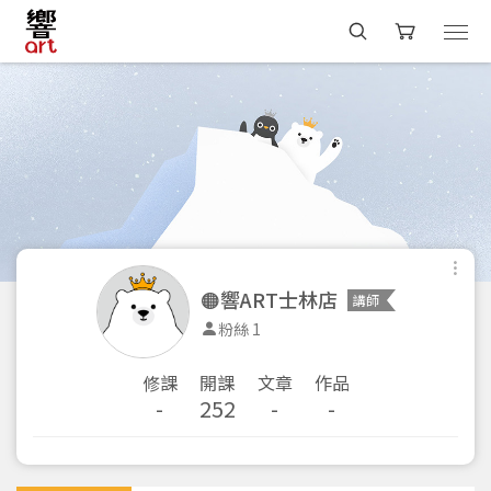
🟠響ART士林店
講師
粉絲 1
修課
開課
文章
作品
-
252
-
-