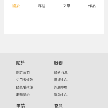
關於
課程
文章
作品
您將收到一封Email，請依照信件中的指示重新登
系統偵測到您的帳號重複登入，
關於
服務
點擊下方「確定」將前一位使用者強制登出。
入。
關於我們
最新消息
確定
使用者條款
選課中心
隱私權政策
許願專區
重設密碼
取消
服務契約
幫助中心
或
或
申請
會員