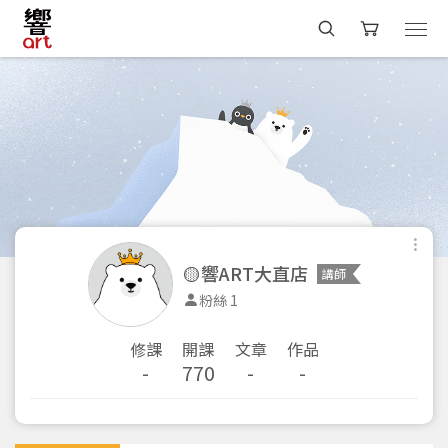
🟡響ART大直店
講師
粉絲 1
修課
開課
文章
作品
-
770
-
-