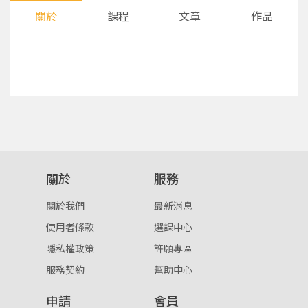
關於
課程
文章
作品
您將收到一封Email，請依照信件中的指示重新登
系統偵測到您的帳號重複登入，
關於
服務
點擊下方「確定」將前一位使用者強制登出。
入。
關於我們
最新消息
確定
使用者條款
選課中心
隱私權政策
許願專區
重設密碼
取消
服務契約
幫助中心
或
或
申請
會員