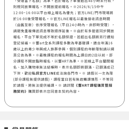
「受理當下名額」為準。若於報名下單後超出48小時未付款，
則視同放棄報名。不開放提前報名。※2026/6/15中午
12:00~16:00以平台線上報名為優先；官方LINE/門市現場將
於16:00後受理報名。※官方LINE報名以最後接收訊息時間
（由舊至新）依序受理報名（平日24小時內，非即時受理），
請避免重複傳送訊息導致順序延後。※由於有多管道同步開放
報名，平台下單完成不等於名額保證，若超出名額將另行通知
登記候補。※響art全系列課程多數為零基礎課，適合年滿16
歲以上的青少年與成人族群參與，個別課程的年齡限制請以網
頁公告為準。※最晚課程的報名時間為上課日的2日以前，部
分課程不開放臨時報名，以響ART為準。※若線上平台關閉報
名、加入購物車無法結帳時，表示名額即將額滿、已額滿或已
下架，歡迎
私訊官方LINE
或洽詢各門市。※ 請假以一次為限
(部分課程無提供請假)，課程當日若有無故曠課情形，不等同
於請假，將無法提供補課。※ 請詳閱
《響ART課程購買暨服
務契約》
購買即表示您同意本契約內容。