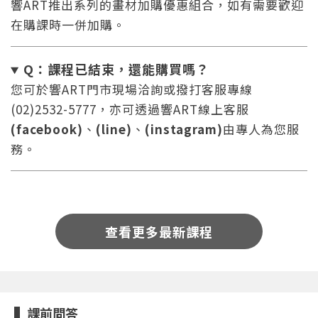
響ART推出系列的畫材加購優惠組合，如有需要歡迎
在購課時一併加購。
Q：課程已結束，還能
購買嗎？
您可於響ART門市現場洽詢或撥打客服專線
(02)2532-5777，亦可透過響ART線上客服
您將收到一封Email，請依照信件中的指示重新登
系統偵測到您的帳號重複登入，
(facebook)
、
(line)
、
(instagram)
由專人為您服
點擊下方「確定」將前一位使用者強制登出。
入。
務。
確定
重設密碼
取消
查看更多最新課程
或
或
課前問答