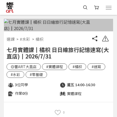
選課
#水彩
橘枳
七月實體課┃橘枳 日日繪旅行記憶速寫(大
直店)┃2026/7/31
🟡響ART大直店
#實體課程
#橘枳
#速寫
#水彩
#零基礎
位同學
3
週五 14:00-16:30
作業
份
實體課程
0
0