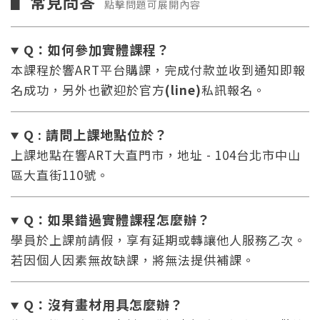
常見問答
▋
點擊問題可展開內容
Q：如何參加實體課程？
本課程於響ART平台購課，完成付款並收到通知即報
名成功，另外也歡迎於官方
(line)
私訊報名。
Q : 請問上課地點位於？
上課地點在響ART大直門市，地址 - 104台北市中山
區大直街110號。
Q：如果錯過實體課程怎麼辦
？
學員於上課前請假，享有延期或轉讓他人服務乙次。
若因個人因素無故缺課，將無法提供補課。
Q：沒有畫材用具怎麼辦
？