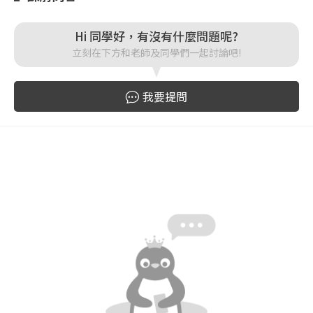
登入
Hi 同學好，有沒有什麼問題呢?
立刻在下方和老師及同學們一起討論吧!
忘記密碼
註冊
我要提問
按下註冊即代表你同意我們的
使用者條款
與
隱私權政
策
。