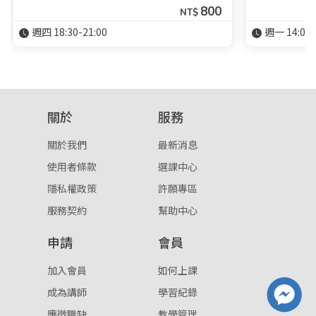
800
NT$
週四 18:30-21:00
週一 14:00-
關於
服務
關於我們
最新消息
使用者條款
選課中心
隱私權政策
許願專區
服務契約
幫助中心
申請
會員
加入會員
如何上課
成為講師
學習紀錄
應徵職缺
教學管理