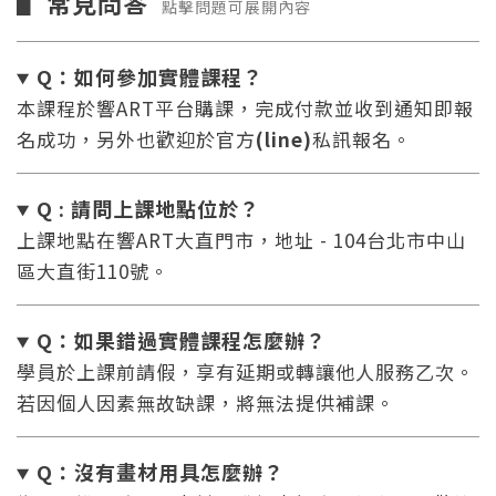
常見問答
▋
點擊問題可展開內容
Q：如何參加實體課程？
本課程於響ART平台購課，完成付款並收到通知即報
名成功，另外也歡迎於官方
(line)
私訊報名。
Q : 請問上課地點位於？
上課地點在響ART大直門市，地址 - 104台北市中山
區大直街110號。
Q：如果錯過實體課程怎麼辦
？
學員於上課前請假，享有延期或轉讓他人服務乙次。
若因個人因素無故缺課，將無法提供補課。
Q：沒有畫材用具怎麼辦
？