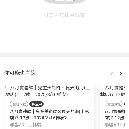
目前沒有任何留言
‹
›
你可能也喜歡
實體課程
招生中
實體課程
八月實體課┃兒童美術課×夏天的海(士林
八月實體課
店)7-12歲┃2026/8/16梯次2
店)7-12歲┃
🟠響ART士林店
🟠響ART