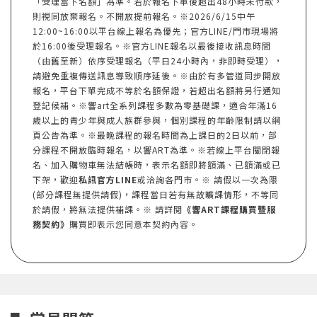
「受理當下名額」為準。若於報名下單後超出48小時未付款，
則視同放棄報名。不開放提前報名。※2026/6/15中午
12:00~16:00以平台線上報名為優先；官方LINE/門市現場將
於16:00後受理報名。※官方LINE報名以最後接收訊息時間
（由舊至新）依序受理報名（平日24小時內，非即時受理），
請避免重複傳送訊息導致順序延後。※由於有多管道同步開放
報名，平台下單完成不等於名額保證，若超出名額將另行通知
登記候補。※響art全系列課程多數為零基礎課，適合年滿16
歲以上的青少年與成人族群參與，個別課程的年齡限制請以網
頁公告為準。※最晚課程的報名時間為上課日的2日以前，部
分課程不開放臨時報名，以響ART為準。※若線上平台關閉報
名、加入購物車無法結帳時，表示名額即將額滿、已額滿或已
下架，歡迎
私訊官方LINE
或洽詢各門市。※ 請假以一次為限
(部分課程無提供請假)，課程當日若有無故曠課情形，不等同
於請假，將無法提供補課。※ 請詳閱
《響ART課程購買暨服
務契約》
購買即表示您同意本契約內容。