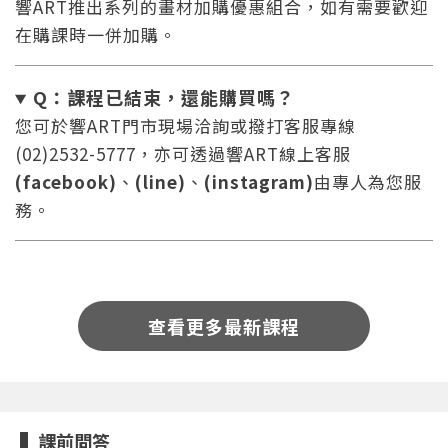
響ART推出系列的畫材加購優惠組合，如有需要歡迎
在購課時一併加購。
Q：課程已結束，還能
購買嗎？
您可於響ART門市現場洽詢或撥打客服專線
(02)2532-5777，亦可透過響ART線上客服
您將收到一封Email，請依照信件中的指示重新登
系統偵測到您的帳號重複登入，
(facebook)
、
(line)
、
(instagram)
由專人為您服
點擊下方「確定」將前一位使用者強制登出。
入。
務。
確定
重設密碼
取消
查看更多最新課程
或
或
課前問答