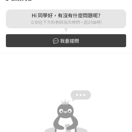
登入
Hi 同學好，有沒有什麼問題呢?
立刻在下方和老師及同學們一起討論吧!
忘記密碼
註冊
我要提問
按下註冊即代表你同意我們的
使用者條款
與
隱私權政
策
。