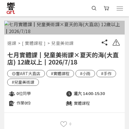
選課
[ 實體課程 ]
兒童美術課
七月實體課┃兒童美術課×夏天的海(大直
店) 12歲以上┃2026/7/18
🟡響ART大直店
#實體課程
#小雨
#手作
#兒童美術課
位同學
0
週六 14:00-15:30
作業
份
實體課程
0
0