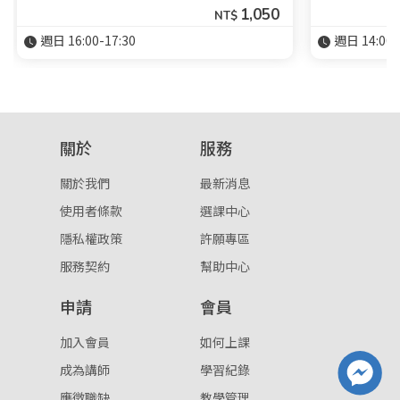
1,050
NT$
週日 16:00-17:30
週日 14:00-
關於
服務
關於我們
最新消息
使用者條款
選課中心
隱私權政策
許願專區
服務契約
幫助中心
申請
會員
加入會員
如何上課
成為講師
學習紀錄
應徵職缺
教學管理