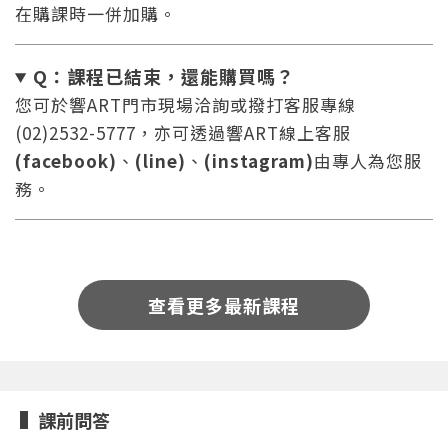
在購課時一併加購。
Q：課程已結束，還能
購買嗎？
您可於響ART門市現場洽詢或撥打客服專線
(02)2532-5777，亦可透過響ART線上客服
(facebook)
、
(line)
、
(instagram)
由專人為您服
您將收到一封Email，請依照信件中的指示重新登
系統偵測到您的帳號重複登入，
點擊下方「確定」將前一位使用者強制登出。
入。
務。
確定
重設密碼
取消
查看更多最新課程
或
或
課前問答