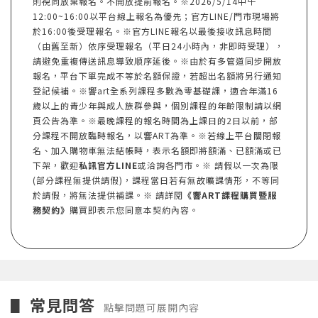
則視同放棄報名。不開放提前報名。※2026/5/14中午
12:00~16:00以平台線上報名為優先；官方LINE/門市現場將
於16:00後受理報名。※官方LINE報名以最後接收訊息時間
（由舊至新）依序受理報名（平日24小時內，非即時受理），
請避免重複傳送訊息導致順序延後。※由於有多管道同步開放
報名，平台下單完成不等於名額保證，若超出名額將另行通知
登記候補。※響art全系列課程多數為零基礎課，適合年滿16
歲以上的青少年與成人族群參與，個別課程的年齡限制請以網
頁公告為準。※最晚課程的報名時間為上課日的2日以前，部
分課程不開放臨時報名，以響ART為準。※若線上平台關閉報
名、加入購物車無法結帳時，表示名額即將額滿、已額滿或已
下架，歡迎
私訊官方LINE
或洽詢各門市。※ 請假以一次為限
(部分課程無提供請假)，課程當日若有無故曠課情形，不等同
於請假，將無法提供補課。※ 請詳閱
《響ART課程購買暨服
務契約》
購買即表示您同意本契約內容。
常見問答
▋
點擊問題可展開內容