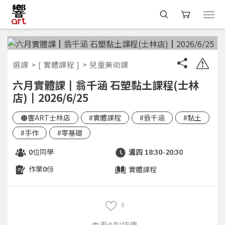
選課
[ 實體課程 ]
兒童美術課
六月實體課┃翁千涵 石塑黏土課程(士林
店)┃2026/6/25
🟠響ART士林店
#實體課程
#翁千涵
#黏土
#手作
#零基礎
位同學
0
週四 18:30-20:30
作業
份
實體課程
0
0
查看0則評價