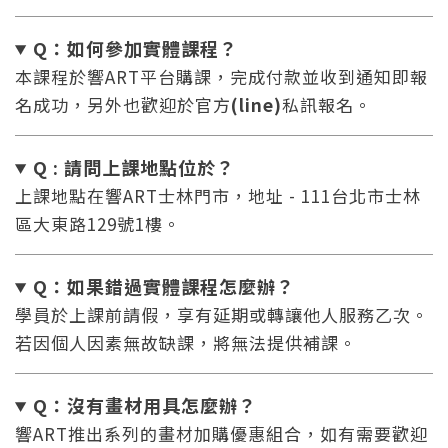
Q：如何參加實體課程？
本課程於響ART平台購課，完成付款並收到通知即報
名成功，另外也歡迎於官方
(line)
私訊報名。
Q : 請問上課地點位於？
上課地點在響ART士林門市，地址 - 111台北市士林
區大東路129號1樓。
Q：如果錯過實體課程怎麼辦
？
學員於上課前請假，享有延期或轉讓他人服務乙次。
若因個人因素無故缺課，將無法提供補課。
Q：沒有畫材用具怎麼辦
？
響ART推出系列的畫材加購優惠組合，如有需要歡迎