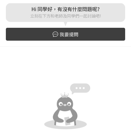
Hi 同學好，有沒有什麼問題呢?
登入
立刻在下方和老師及同學們一起討論吧!
忘記密碼
註冊
我要提問
按下註冊即代表你同意我們的
使用者條款
與
隱私權政
策
。