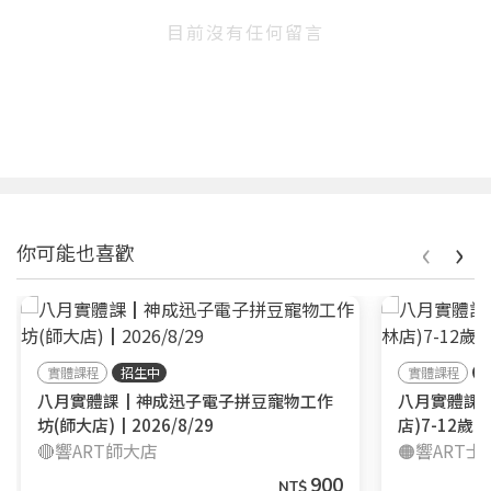
目前沒有任何留言
‹
›
你可能也喜歡
實體課程
招生中
實體課程
八月實體課┃神成迅子電子拼豆寵物工作
八月實體課
坊(師大店)┃2026/8/29
店)7-12歲┃
🔴響ART師大店
🟠響ART
900
NT$