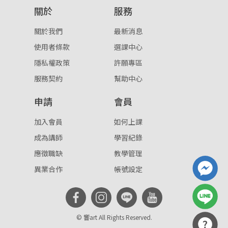
關於
服務
重設密碼
取消
關於我們
最新消息
或
或
使用者條款
選課中心
隱私權政策
許願專區
服務契約
幫助中心
申請
會員
登入
加入會員
如何上課
成為講師
學習紀錄
忘記密碼
註冊
應徵職缺
教學管理
按下註冊即代表你同意我們的
使用者條款
與
隱私權政
異業合作
帳號設定
策
。
© 響art All Rights Reserved.