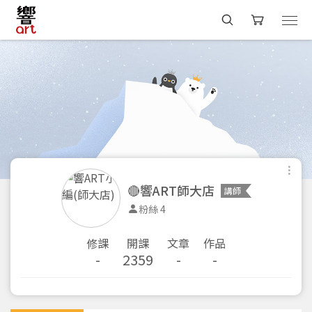
🔴響ART師大店
講師
粉絲 4
修課
開課
文章
作品
-
2359
-
-