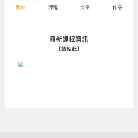
關於
課程
文章
作品
最新課程資訊
【請點此】
您將收到一封Email，請依照信件中的指示重新登
系統偵測到您的帳號重複登入，
點擊下方「確定」將前一位使用者強制登出。
入。
確定