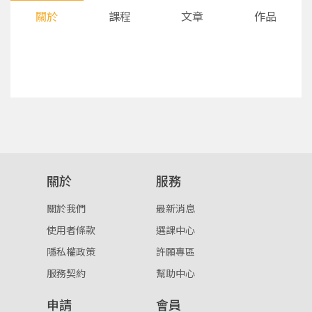
關於
課程
文章
作品
您將收到一封Email，請依照信件中的指示重新登
系統偵測到您的帳號重複登入，
關於
服務
點擊下方「確定」將前一位使用者強制登出。
入。
關於我們
最新消息
確定
使用者條款
選課中心
隱私權政策
許願專區
重設密碼
取消
服務契約
幫助中心
或
或
申請
會員