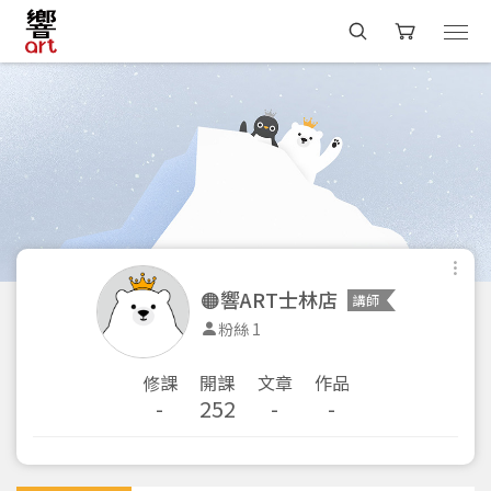
🟠響ART士林店
講師
粉絲 1
修課
開課
文章
作品
-
252
-
-