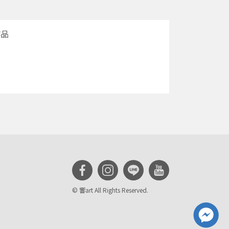
作品
© 響art All Rights Reserved.