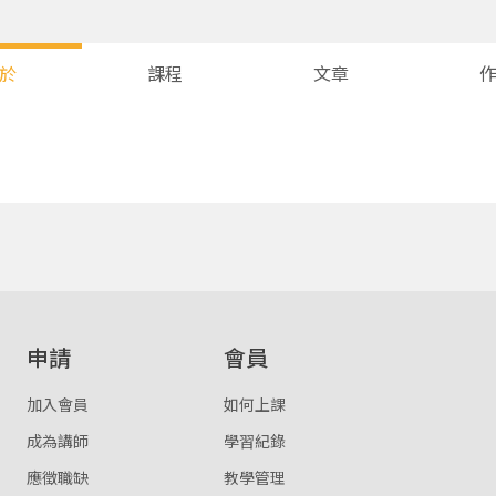
於
課程
文章
您將收到一封Email，請依照信件中的指示重新登入。
系統偵測到您的帳號重複登入，
點擊下方「確定」將前一位使用者強制登出。
確定
重設密碼
取消
申請
會員
或
或
加入會員
如何上課
成為講師
學習紀錄
應徵職缺
教學管理