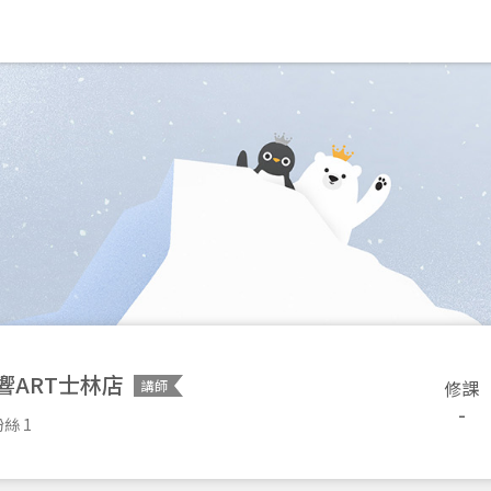
響ART士林店
修課
講師
-
絲 1