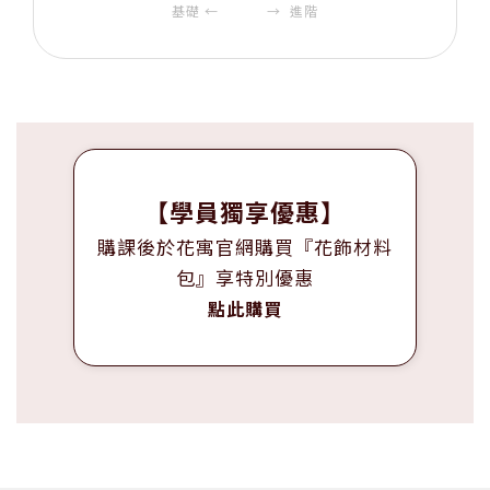
基礎 ← → 進階
4-1 花型製作-桂花
07:35
4-2 枝線製作
01:40
4-3 整體組合
09:11
單元5
珠寶花藝─屏東縣九重葛
【學員獨享優惠】
購課後於花寓官網購買『花飾材料
5-1 花型製作-九重葛
08:18
包』享特別優惠
點此購買
5-2 枝線製作
01:49
5-3 整體組合
10:44
單元6
結語
6-1 結語
01:03