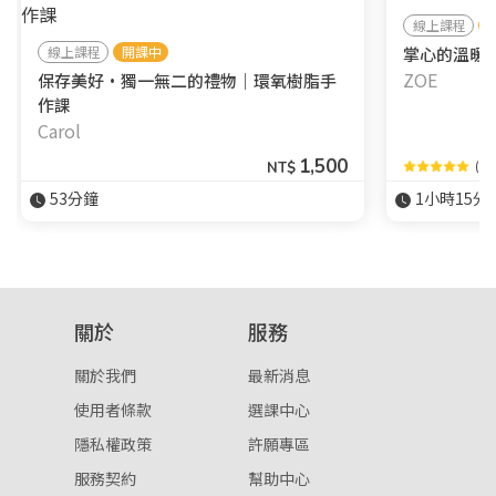
線上課程
線上課程
開課中
掌心的溫暖
ZOE
保存美好•獨一無二的禮物｜環氧樹脂手
作課
Carol
1,500
(1)
NT$
53分鐘
1小時15分
關於
服務
關於我們
最新消息
使用者條款
選課中心
隱私權政策
許願專區
服務契約
幫助中心