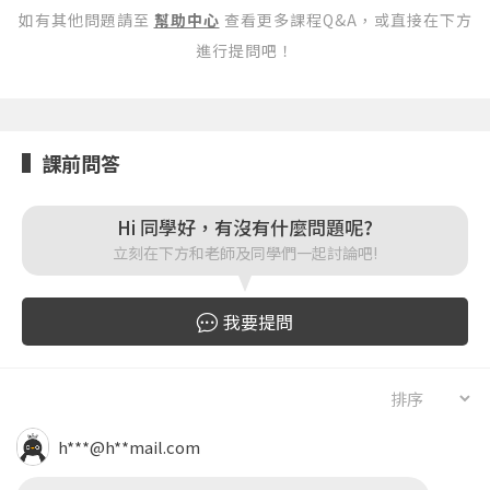
按下註冊即代表你同意我們的
使用者條款
與
隱私權政
如有其他問題請至
幫助中心
查看更多課程Q&A，或直接在下方
策
。
進行提問吧！
課前問答
Hi 同學好，有沒有什麼問題呢?
立刻在下方和老師及同學們一起討論吧!
我要提問
h***@h**mail.com