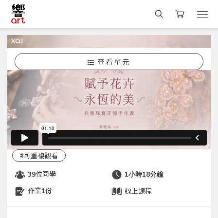
查看單元
選課
[ 手作工藝 ]
手作課程
賦予花卉永恆的美｜典雅珠寶花飾手作課
開課中
葉雙瑜 YUYU
#線上學習
#手作
#花卉
#美感生活
#零基礎
#送禮
#可重複觀看
位同學
39
1小時18分鐘
作業
份
線上課程
1