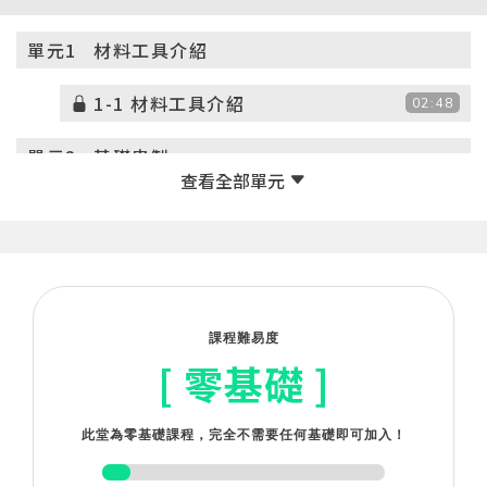
單元1
材料工具介紹
1-1 材料工具介紹
02:48
單元2
基礎串製
2-1 基礎串製
05:38
單元3
珠寶花藝─新北市山茶花
3-1 花型製作-茶花
19:28
課程難易度
[ 零基礎 ]
3-2 枝線製作
02:12
3-3 整體組合
08:24
此堂為零基礎課程，完全不需要任何基礎即可加入！
單元4
珠寶花藝─苗栗縣桂花