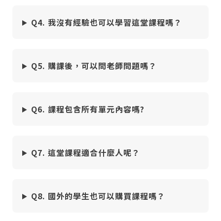
您將收到一封Email，請依照信件中的指示重新登
系統偵測到您的帳號重複登入，
Q4. 我沒有經驗也可以學習這堂課程嗎？
點擊下方「確定」將前一位使用者強制登出。
入。
確定
Q5. 購課後，可以問老師問題嗎？
重設密碼
取消
或
或
Q6. 課程包含所有單元內容嗎?
Q7. 這堂課程適合什麼人呢？
登入
Q8. 國外的學生也可以購買課程嗎？
忘記密碼
註冊