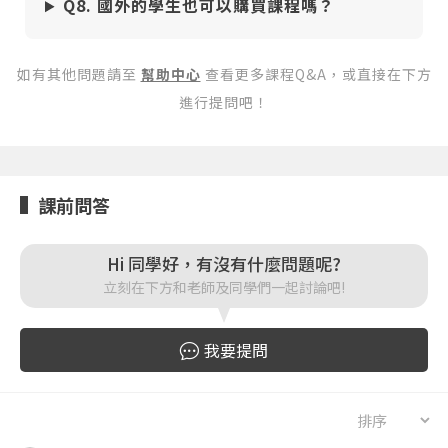
或
或
Q8. 國外的學生也可以購買課程嗎？
如有其他問題請至
幫助中心
查看更多課程Q&A，或直接在下方
進行提問吧！
登入
課前問答
忘記密碼
註冊
按下註冊即代表你同意我們的
使用者條款
與
隱私權政
Hi 同學好，有沒有什麼問題呢?
策
。
立刻在下方和老師及同學們一起討論吧!
我要提問