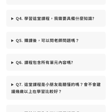
Q4. 學習這堂課程，我需要具備什麼知識?
Q5. 購課後，可以問老師問題嗎？
Q6. 課程包含所有單元內容嗎?
您將收到一封Email，請依照信件中的指示重新登
系統偵測到您的帳號重複登入，
點擊下方「確定」將前一位使用者強制登出。
入。
Q7. 這堂課程是小朋友能聽懂的嗎？會不會建
確定
議幾歲以上在學習比較好？
重設密碼
取消