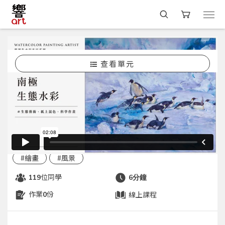
查看單元
選課
#水彩
水彩課程
免費體驗｜南極生態水彩×生態藝術系列
課
開課中
楊恩生
#線上學習
#水彩
#繪畫
#風景
位同學
119
6分鐘
作業
份
線上課程
0