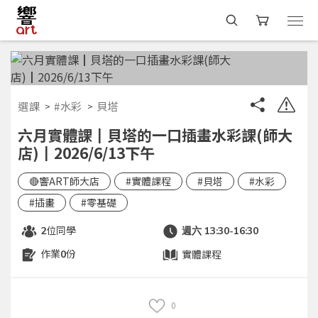
選課
#水彩
貝塔
六月實體課┃貝塔的一口插畫水彩課(師大
店)┃2026/6/13下午
🔴響ART師大店
#實體課程
#貝塔
#水彩
#插畫
#零基礎
位同學
2
週六 13:30-16:30
作業
份
實體課程
0
0