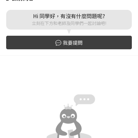
登入
Hi 同學好，有沒有什麼問題呢?
立刻在下方和老師及同學們一起討論吧!
忘記密碼
註冊
我要提問
按下註冊即代表你同意我們的
使用者條款
與
隱私權政
策
。