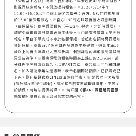
「受理當下名額」為準。若於報名下單後超出48小時未付款，
則視同放棄報名。不開放提前報名。※2026/5/14中午
12:00~16:00以平台線上報名為優先；官方LINE/門市現場將
於16:00後受理報名。※官方LINE報名以最後接收訊息時間
（由舊至新）依序受理報名（平日24小時內，非即時受理），
請避免重複傳送訊息導致順序延後。※由於有多管道同步開放
報名，平台下單完成不等於名額保證，若超出名額將另行通知
登記候補。※響art全系列課程多數為零基礎課，適合年滿16
歲以上的青少年與成人族群參與，個別課程的年齡限制請以網
頁公告為準。※最晚課程的報名時間為上課日的2日以前，部
分課程不開放臨時報名，以響ART為準。※若線上平台關閉報
名、加入購物車無法結帳時，表示名額即將額滿、已額滿或已
下架，歡迎
私訊官方LINE
或洽詢各門市。※ 請假以一次為限
(部分課程無提供請假)，課程當日若有無故曠課情形，不等同
於請假，將無法提供補課。※ 請詳閱
《響ART課程購買暨服
務契約》
購買即表示您同意本契約內容。