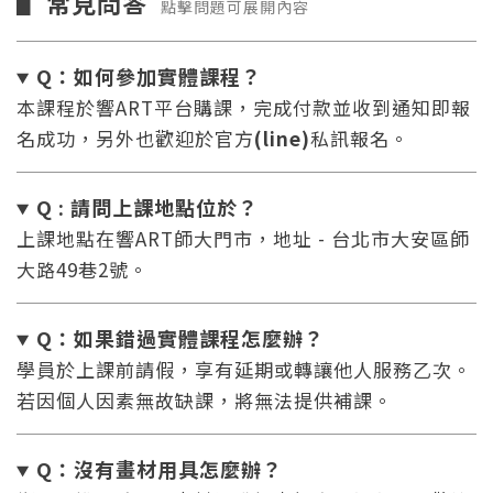
常見問答
▋
點擊問題可展開內容
Q：如何參加實體課程？
本課程於響ART平台購課，完成付款並收到通知即報
名成功，另外也歡迎於官方
(line)
私訊報名。
Q : 請問上課地點位於？
上課地點在響ART師大門市，地址 - 台北市大安區師
大路49巷2號。
Q：如果錯過實體課程怎麼辦
？
學員於上課前請假，享有延期或轉讓他人服務乙次。
若因個人因素無故缺課，將無法提供補課。
Q：沒有畫材用具怎麼辦
？