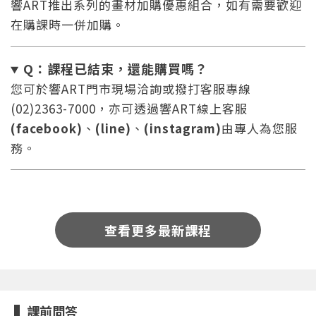
響ART推出系列的畫材加購優惠組合，如有需要歡迎
在購課時一併加購。
Q：課程已結束，還能
購買嗎？
您可於響ART門市現場洽詢或撥打客服專線
(02)2363-7000，亦可透過響ART線上客服
您將收到一封Email，請依照信件中的指示重新登
系統偵測到您的帳號重複登入，
(facebook)
、
(line)
、
(instagram)
由專人為您服
點擊下方「確定」將前一位使用者強制登出。
入。
務。
確定
重設密碼
取消
查看更多最新課程
或
或
課前問答