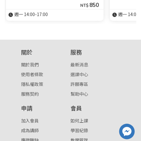
850
NT$
週一 14:00-17:00
週一 14:00-
關於
服務
關於我們
最新消息
使用者條款
選課中心
隱私權政策
許願專區
服務契約
幫助中心
申請
會員
加入會員
如何上課
成為講師
學習紀錄
應徵職缺
教學管理