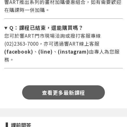
響ART推出系列的畫材加購優惠組合，如有需要歡迎
在購課時一併加購。
Q：課程已結束，還能
購買嗎？
您可於響ART門市現場洽詢或撥打客服專線
(02)2363-7000，亦可透過響ART線上客服
您將收到一封Email，請依照信件中的指示重新登
系統偵測到您的帳號重複登入，
(facebook)
、
(line)
、
(instagram)
由專人為您服
點擊下方「確定」將前一位使用者強制登出。
入。
務。
確定
重設密碼
取消
查看更多最新課程
或
或
課前問答