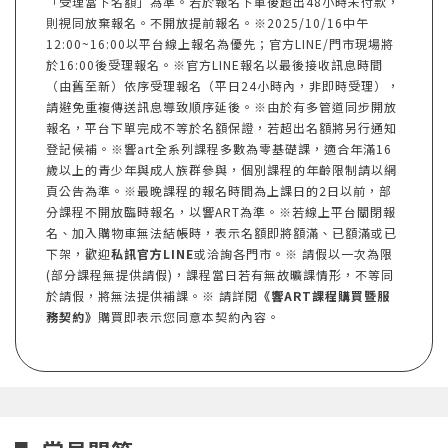
「受理當下名額」為準。若於報名下單後超出48小時未付款，
則視同放棄報名。不開放提前報名。※2025/10/16中午
12:00~16:00以平台線上報名為優先；官方LINE/門市現場將
於16:00後受理報名。※官方LINE報名以最後接收訊息時間
（由舊至新）依序受理報名（平日24小時內，非即時受理），
請避免重複傳送訊息導致順序延後。※由於有多管道同步開放
報名，平台下單完成不等於名額保證，若超出名額將另行通知
登記候補。※響art全系列課程多數為零基礎課，適合年滿16
歲以上的青少年與成人族群參與，個別課程的年齡限制請以網
頁公告為準。※最晚課程的報名時間為上課日的2日以前，部
分課程不開放臨時報名，以響ART為準。※若線上平台關閉報
名、加入購物車無法結帳時，表示名額即將額滿、已額滿或已
下架，歡迎
私訊官方LINE
或洽詢各門市。※ 請假以一次為限
(部分課程無提供請假)，課程當日若有無故曠課情形，不等同
於請假，將無法提供補課。※ 請詳閱
《響ART課程購買暨服
務契約》
購買即表示您同意本契約內容。