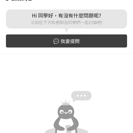
登入
Hi 同學好，有沒有什麼問題呢?
立刻在下方和老師及同學們一起討論吧!
忘記密碼
註冊
我要提問
按下註冊即代表你同意我們的
使用者條款
與
隱私權政
策
。