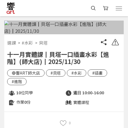
選課
#水彩
貝塔
十一月實體課┃貝塔一口插畫水彩【進
階】(師大店)┃2025/11/30
🔴響ART師大店
#貝塔
#水彩
#插畫
#進階
位同學
10
週日 10:00-16:00
作業
份
實體課程
0
0