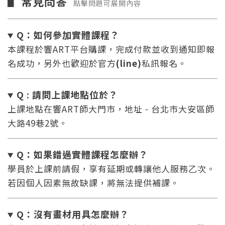
常見問答
▋
點擊問題可展開內容
Q：如何參加實體課程？
本課程於響ART平台購課，完成付款並收到通知即報
名成功，另外也歡迎於官方
(line)
私訊報名。
Q : 請問上課地點位於？
上課地點在響ART師大門市，地址 - 台北市大安區師
大路49巷2號。
Q：如果錯過實體課程怎麼辦
？
學員於上課前請假，享有延期或轉讓他人服務乙次。
若因個人因素無故缺課，將無法提供補課。
Q：沒有畫材用具怎麼辦
？