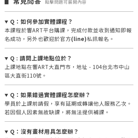
常見問答
▋
點擊問題可展開內容
Q：如何參加實體課程？
本課程於響ART平台購課，完成付款並收到通知即報
名成功，另外也歡迎於官方
(line)
私訊報名。
Q : 請問上課地點位於？
上課地點在響ART大直門市，地址 - 104台北市中山
區大直街110號。
Q：如果錯過實體課程怎麼辦
？
學員於上課前請假，享有延期或轉讓他人服務乙次。
若因個人因素無故缺課，將無法提供補課。
Q：沒有畫材用具怎麼辦
？