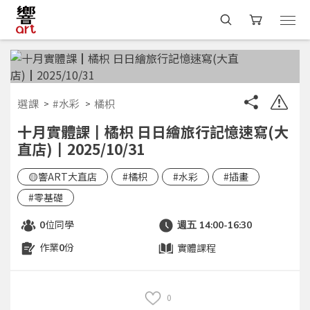
選課
#水彩
橘枳
十月實體課┃橘枳 日日繪旅行記憶速寫(大
直店)┃2025/10/31
🟡響ART大直店
#橘枳
#水彩
#插畫
#零基礎
位同學
0
週五 14:00-16:30
作業
份
實體課程
0
0