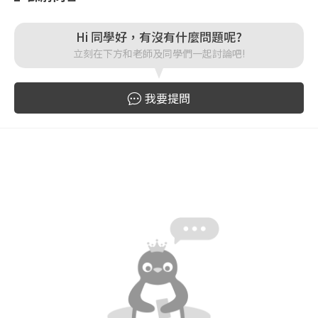
登入
Hi 同學好，有沒有什麼問題呢?
立刻在下方和老師及同學們一起討論吧!
忘記密碼
註冊
我要提問
按下註冊即代表你同意我們的
使用者條款
與
隱私權政
策
。