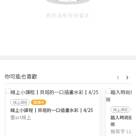
目前沒有任何留言
‹
›
你可能也喜歡
線上課程
開課中
線上小課程┃貝塔的一口插畫水彩┃4/25
線上課程
響art線上
踏入時尚插
術
施易亨 LIZ