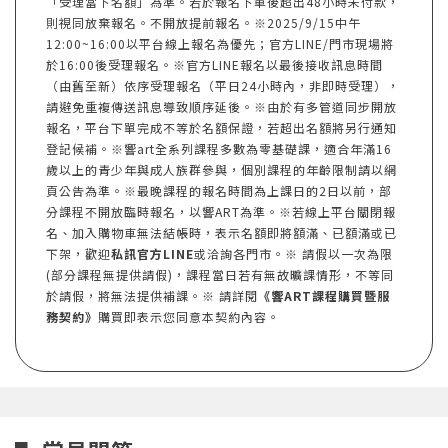
「受理當下名額」為準。若於報名下單後超出48小時未付款，
則視同放棄報名。不開放提前報名。※2025/9/15中午
12:00~16:00以平台線上報名為優先；官方LINE/門市現場將
於16:00後受理報名。※官方LINE報名以最後接收訊息時間
（由舊至新）依序受理報名（平日24小時內，非即時受理），
請避免重複傳送訊息導致順序延後。※由於有多管道同步開放
報名，平台下單完成不等於名額保證，若超出名額將另行通知
登記候補。※響art全系列課程多數為零基礎課，適合年滿16
歲以上的青少年與成人族群參與，個別課程的年齡限制請以網
頁公告為準。※最晚課程的報名時間為上課日的2日以前，部
分課程不開放臨時報名，以響ART為準。※若線上平台關閉報
名、加入購物車無法結帳時，表示名額即將額滿、已額滿或已
下架，歡迎
私訊官方LINE
或洽詢各門市。※ 請假以一次為限
(部分課程無提供請假)，課程當日若有無故曠課情形，不等同
於請假，將無法提供補課。※ 請詳閱
《響ART課程購買暨服
務契約》
購買即表示您同意本契約內容。