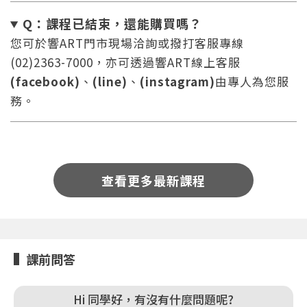
Q：課程已結束，還能
購買嗎？
您可於響ART門市現場洽詢或撥打客服專線
(02)2363-7000，亦可透過響ART線上客服
(facebook)
、
(line)
、
(instagram)
由專人為您服
您將收到一封Email，請依照信件中的指示重新登
系統偵測到您的帳號重複登入，
務。
點擊下方「確定」將前一位使用者強制登出。
入。
確定
重設密碼
取消
查看更多最新課程
或
或
課前問答
Hi 同學好，有沒有什麼問題呢?