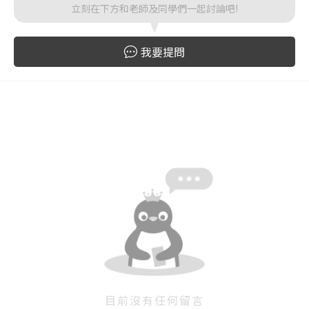
立刻在下方和老師及同學們一起討論吧!
登入
忘記密碼
註冊
我要提問
按下註冊即代表你同意我們的
使用者條款
與
隱私權政
策
。
目前沒有任何留言