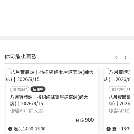
‹
›
你可能也喜歡
實體課程
招生中
實體課程
八月實體課┃橘枳線條街屋速寫課(師大
八月實體課
店)┃2026/8/15
店)┃2026/8
🔴響ART師大店
🔴響ART
900
NT$
週六 14:00-16:30
週一 18:30-