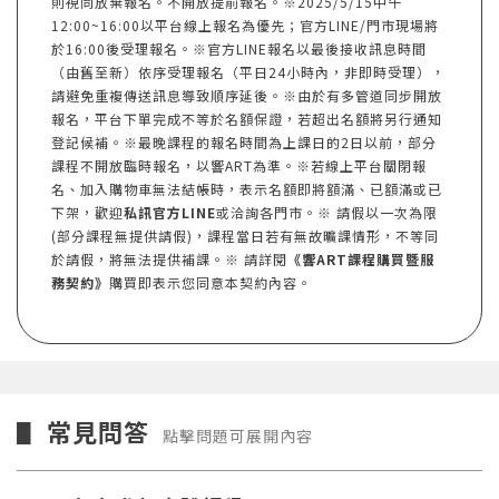
則視同放棄報名。不開放提前報名。※2025/5/15中午
12:00~16:00以平台線上報名為優先；官方LINE/門市現場將
於16:00後受理報名。※官方LINE報名以最後接收訊息時間
（由舊至新）依序受理報名（平日24小時內，非即時受理），
請避免重複傳送訊息導致順序延後。※由於有多管道同步開放
報名，平台下單完成不等於名額保證，若超出名額將另行通知
登記候補。※最晚課程的報名時間為上課日的2日以前，部分
課程不開放臨時報名，以響ART為準。※若線上平台關閉報
名、加入購物車無法結帳時，表示名額即將額滿、已額滿或已
下架，歡迎
私訊官方LINE
或洽詢各門市。※ 請假以一次為限
(部分課程無提供請假)，課程當日若有無故曠課情形，不等同
於請假，將無法提供補課。※ 請詳閱
《響ART課程購買暨服
務契約》
購買即表示您同意本契約內容。
常見問答
▋
點擊問題可展開內容