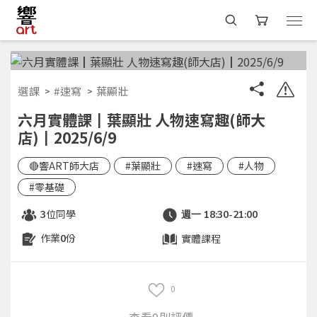
選課
#速寫
葉顯壯
六月實體課┃葉顯壯 人物速寫趣(師大
店)┃2025/6/9
🔴響ART師大店
#葉顯壯
#速寫
#人物
#零基礎
位同學
3
週一 18:30-21:00
作業
份
實體課程
0
0
查看0則評價