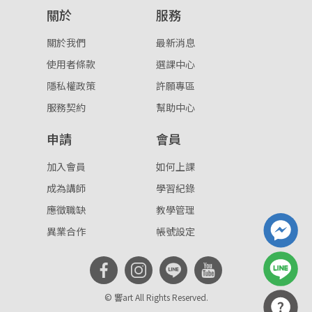
關於
服務
重設密碼
取消
關於我們
最新消息
或
或
使用者條款
選課中心
隱私權政策
許願專區
服務契約
幫助中心
申請
會員
登入
加入會員
如何上課
成為講師
學習紀錄
忘記密碼
註冊
應徵職缺
教學管理
按下註冊即代表你同意我們的
使用者條款
與
隱私權政
異業合作
帳號設定
策
。
© 響art All Rights Reserved.