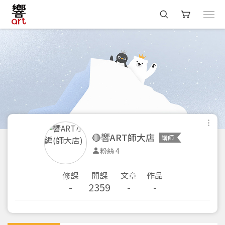
🔴響ART師大店
講師
粉絲 4
修課
開課
文章
作品
-
2359
-
-