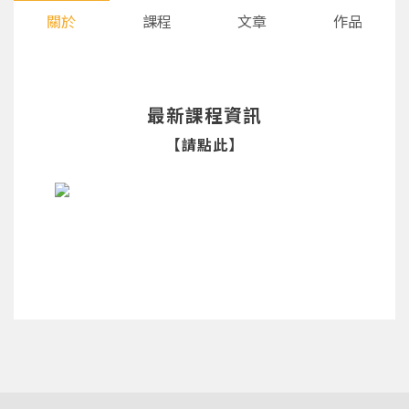
關於
課程
文章
作品
最新課程資訊
【請點此】
您將收到一封Email，請依照信件中的指示重新登
系統偵測到您的帳號重複登入，
點擊下方「確定」將前一位使用者強制登出。
入。
確定