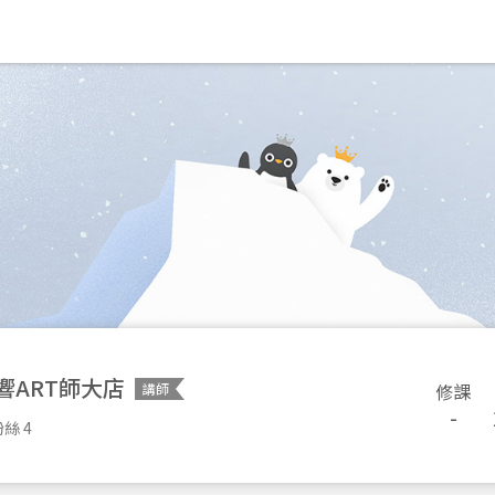
響ART師大店
修課
講師
-
絲 4