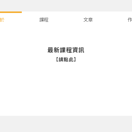
於
課程
文章
最新課程資訊
【請點此】
您將收到一封Email，請依照信件中的指示重新登入。
系統偵測到您的帳號重複登入，
點擊下方「確定」將前一位使用者強制登出。
確定
重設密碼
取消
或
或