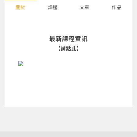
關於
課程
文章
作品
最新課程資訊
【請點此】
您將收到一封Email，請依照信件中的指示重新登
系統偵測到您的帳號重複登入，
點擊下方「確定」將前一位使用者強制登出。
入。
確定