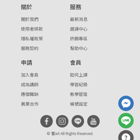
關於
服務
重設密碼
取消
關於我們
最新消息
或
或
使用者條款
選課中心
隱私權政策
許願專區
服務契約
幫助中心
申請
會員
登入
加入會員
如何上課
成為講師
學習紀錄
忘記密碼
註冊
應徵職缺
教學管理
按下註冊即代表你同意我們的
使用者條款
與
隱私權政
異業合作
帳號設定
策
。
© 響art All Rights Reserved.