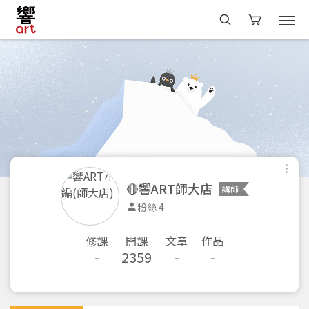
🔴響ART師大店
講師
粉絲 4
修課
開課
文章
作品
-
2359
-
-