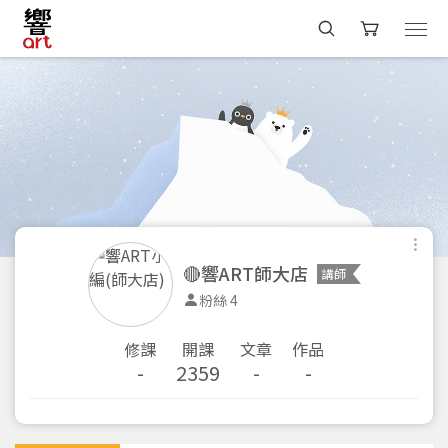
🔴響ART師大店
講師
粉絲 4
修課
開課
文章
作品
-
2359
-
-