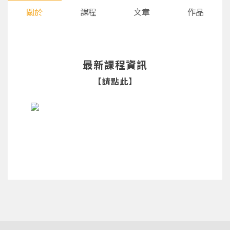
關於
課程
文章
作品
最新課程資訊
【請點此】
您將收到一封Email，請依照信件中的指示重新登
系統偵測到您的帳號重複登入，
點擊下方「確定」將前一位使用者強制登出。
入。
確定