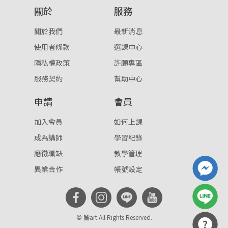
關於
服務
重設密碼
取消
關於我們
最新消息
或
或
使用者條款
選課中心
隱私權政策
許願專區
服務契約
幫助中心
申請
會員
登入
加入會員
如何上課
成為講師
學習紀錄
忘記密碼
註冊
應徵職缺
教學管理
按下註冊即代表你同意我們的
使用者條款
與
隱私權政
異業合作
帳號設定
策
。
© 響art All Rights Reserved.